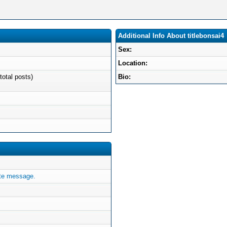
Additional Info About titlebonsai4
Sex:
Location:
total posts)
Bio:
ate message.