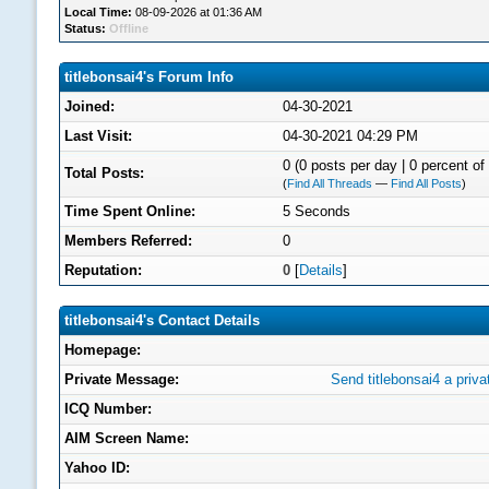
Local Time:
08-09-2026 at 01:36 AM
Status:
Offline
titlebonsai4's Forum Info
Joined:
04-30-2021
Last Visit:
04-30-2021 04:29 PM
0 (0 posts per day | 0 percent of 
Total Posts:
(
Find All Threads
—
Find All Posts
)
Time Spent Online:
5 Seconds
Members Referred:
0
Reputation:
0
[
Details
]
titlebonsai4's Contact Details
Homepage:
Private Message:
Send titlebonsai4 a priv
ICQ Number:
AIM Screen Name:
Yahoo ID: