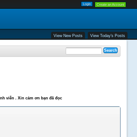
Create an Account
View New Posts
View Today's Posts
ĩnh viễn . Xin cảm ơn bạn đã đọc