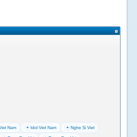
Viet Nam
+
Idol Viet Nam
+
Nghe Si Viet