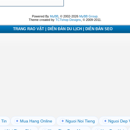
Powered By
MyBB
, © 2002-2026
MyBB Group
.
Theme created by
TCTshop Designs
, © 2009-2011.
TRANG RAO VẶT | DIỄN ĐÀN DU LỊCH | DIỄN ĐÀN SEO
 Tin
+
Mua Hang Online
+
Nguoi Noi Tieng
+
Nguoi Dep 