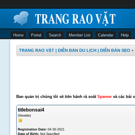
Home
Portal
Search
Member List
Calendar
Help
TRANG RAO VẶT | DIỄN ĐÀN DU LỊCH | DIỄN ĐÀN SEO
»
Ban quản trị chúng tôi sẽ tiến hành rà soát
Spamer
và các bài v
titlebonsai4
(Newbie)
Registration Date:
04-30-2021
Date of Birth:
Not Specified