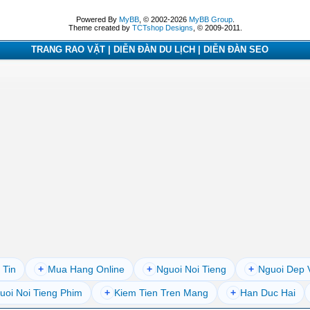
Powered By
MyBB
, © 2002-2026
MyBB Group
.
Theme created by
TCTshop Designs
, © 2009-2011.
TRANG RAO VẶT | DIỄN ĐÀN DU LỊCH | DIỄN ĐÀN SEO
 Tin
+
Mua Hang Online
+
Nguoi Noi Tieng
+
Nguoi Dep 
uoi Noi Tieng Phim
+
Kiem Tien Tren Mang
+
Han Duc Hai