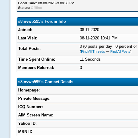
Local Time:
08-08-2026 at 08:38 PM
Status:
Offline
s8invwb595's Forum Info
Joined:
08-11-2020
Last Visit:
08-11-2020 10:41 PM
0 (0 posts per day | 0 percent of 
Total Posts:
(
Find All Threads
—
Find All Posts
)
Time Spent Online:
11 Seconds
Members Referred:
0
s8invwb595's Contact Details
Homepage:
Private Message:
ICQ Number:
AIM Screen Name:
Yahoo ID:
MSN ID: