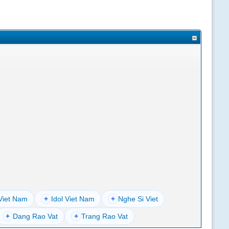
Viet Nam
+
Idol Viet Nam
+
Nghe Si Viet
+
Dang Rao Vat
+
Trang Rao Vat