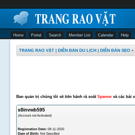
Home
Portal
Search
Member List
Calendar
Help
TRANG RAO VẶT | DIỄN ĐÀN DU LỊCH | DIỄN ĐÀN SEO
»
Ban quản trị chúng tôi sẽ tiến hành rà soát
Spamer
và các bài v
s8invwb595
(Account not Activated)
Registration Date:
08-11-2020
Date of Birth:
Not Specified