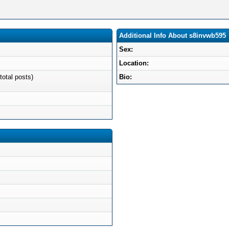
Additional Info About s8invwb595
Sex:
Location:
total posts)
Bio: