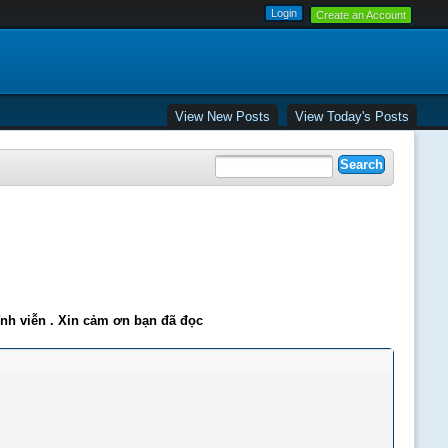
Create an Account
View New Posts
View Today's Posts
ĩnh viễn . Xin cảm ơn bạn đã đọc