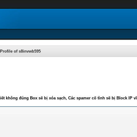
Profile of s8invwb595
iết không đúng Box sẽ bị xóa sạch, Các spamer cố tình sẽ bị Block IP v