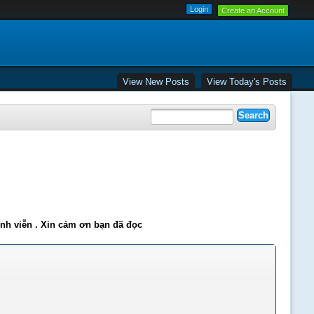
Create an Account
View New Posts
View Today's Posts
ĩnh viễn . Xin cảm ơn bạn đã đọc