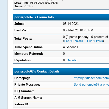
Local Time:
08-08-2026 at 09:03 AM
Status:
Offline
porterpolo67's Forum Info
Joined:
05-14-2021
Last Visit:
05-14-2021 10:45 PM
0 (0 posts per day | 0 percent of 
Total Posts:
(
Find All Threads
—
Find All Posts
)
Time Spent Online:
4 Seconds
Members Referred:
0
Reputation:
0
[
Details
]
porterpolo67's Contact Details
Homepage:
http://jnrxflaser.com/c
Private Message:
Send porterpolo67 a pri
ICQ Number:
AIM Screen Name:
Yahoo ID: