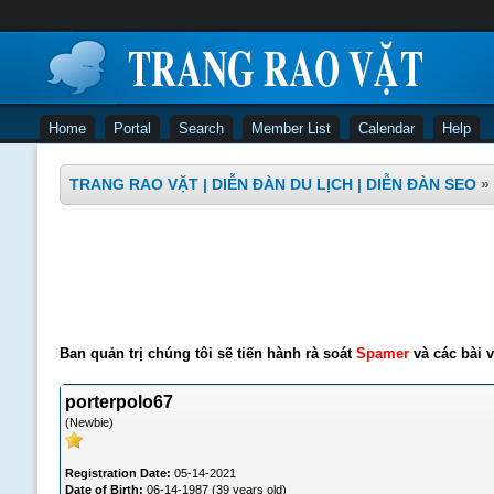
Home
Portal
Search
Member List
Calendar
Help
TRANG RAO VẶT | DIỄN ĐÀN DU LỊCH | DIỄN ĐÀN SEO
»
Ban quản trị chúng tôi sẽ tiến hành rà soát
Spamer
và các bài v
porterpolo67
(Newbie)
Registration Date:
05-14-2021
Date of Birth:
06-14-1987 (39 years old)