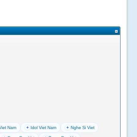
Viet Nam
+
Idol Viet Nam
+
Nghe Si Viet