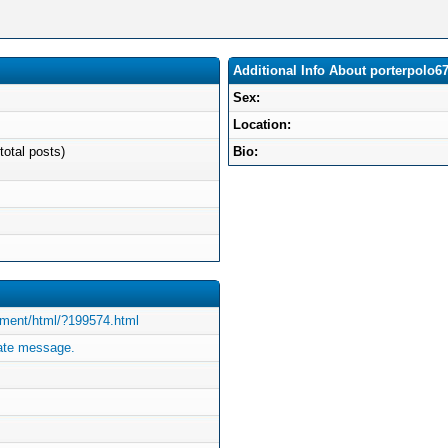
Additional Info About porterpolo6
Sex:
Location:
total posts)
Bio:
omment/html/?199574.html
vate message.