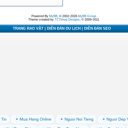
Powered By
MyBB
, © 2002-2026
MyBB Group
.
Theme created by
TCTshop Designs
, © 2009-2011.
TRANG RAO VẶT | DIỄN ĐÀN DU LỊCH | DIỄN ĐÀN SEO
 Tin
+
Mua Hang Online
+
Nguoi Noi Tieng
+
Nguoi Dep 