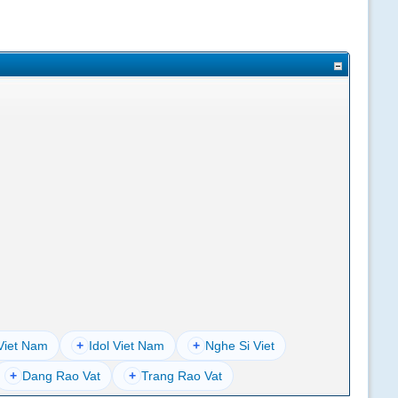
Viet Nam
+
Idol Viet Nam
+
Nghe Si Viet
+
Dang Rao Vat
+
Trang Rao Vat