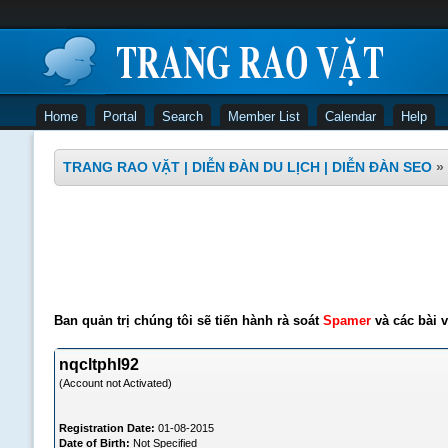
Home
Portal
Search
Member List
Calendar
Help
TRANG RAO VẶT | DIỄN ĐÀN DU LỊCH | DIỄN ĐÀN SEO
»
Ban quản trị chúng tôi sẽ tiến hành rà soát
Spamer
và các bài v
nqcltphl92
(Account not Activated)
Registration Date:
01-08-2015
Date of Birth:
Not Specified