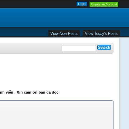
Create an Account
View New Posts
View Today's Posts
ĩnh viễn . Xin cảm ơn bạn đã đọc