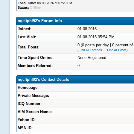
Local Time:
08-08-2026 at 07:20 PM
Status:
Offline
nqcltphl92's Forum Info
Joined:
01-08-2015
Last Visit:
01-08-2015 05:54 PM
0 (0 posts per day | 0 percent of 
Total Posts:
(
Find All Threads
—
Find All Posts
)
Time Spent Online:
None Registered
Members Referred:
0
nqcltphl92's Contact Details
Homepage:
Private Message:
ICQ Number:
AIM Screen Name:
Yahoo ID:
MSN ID: