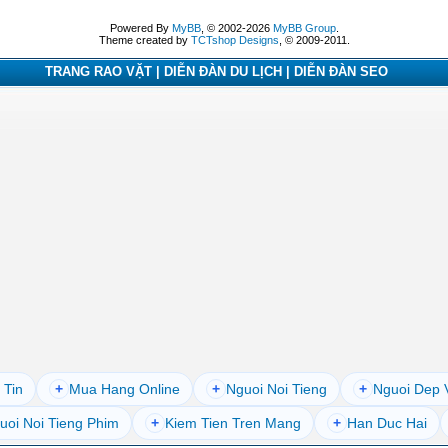
Powered By
MyBB
, © 2002-2026
MyBB Group
.
Theme created by
TCTshop Designs
, © 2009-2011.
TRANG RAO VẶT | DIỄN ĐÀN DU LỊCH | DIỄN ĐÀN SEO
 Tin
+
Mua Hang Online
+
Nguoi Noi Tieng
+
Nguoi Dep 
uoi Noi Tieng Phim
+
Kiem Tien Tren Mang
+
Han Duc Hai