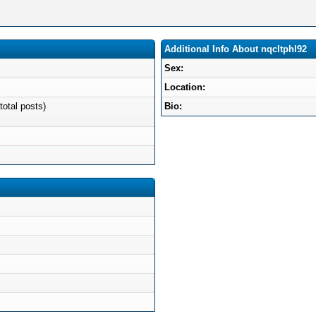
Additional Info About nqcltphl92
Sex:
Location:
total posts)
Bio: