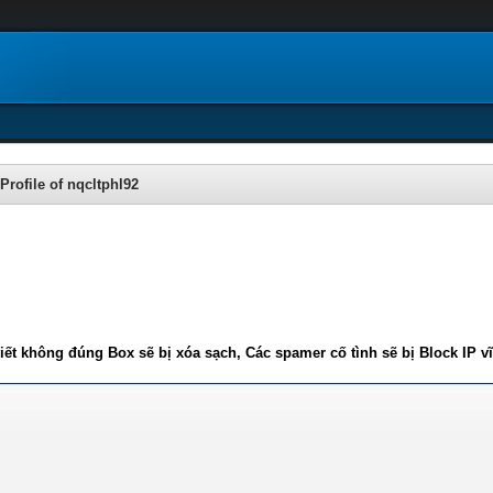
Profile of nqcltphl92
iết không đúng Box sẽ bị xóa sạch, Các spamer cố tình sẽ bị Block IP v