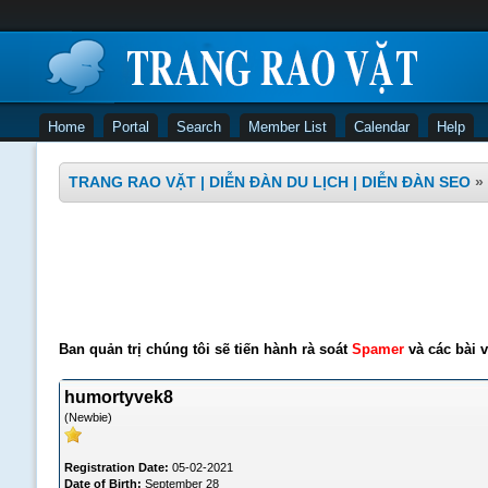
Home
Portal
Search
Member List
Calendar
Help
TRANG RAO VẶT | DIỄN ĐÀN DU LỊCH | DIỄN ĐÀN SEO
»
Ban quản trị chúng tôi sẽ tiến hành rà soát
Spamer
và các bài v
humortyvek8
(Newbie)
Registration Date:
05-02-2021
Date of Birth:
September 28