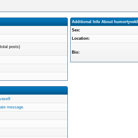
Additional Info About humortyvek
Sex:
Location:
total posts)
Bio:
hvase9
vate message.