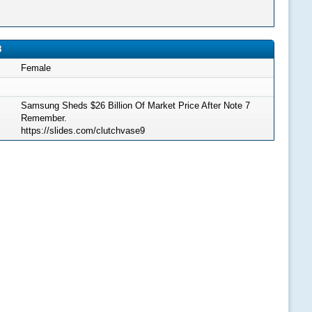
8
Female
Samsung Sheds $26 Billion Of Market Price After Note 7
Remember.
https://slides.com/clutchvase9