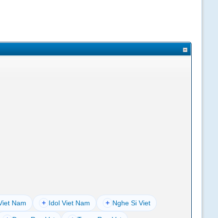
Viet Nam
+
Idol Viet Nam
+
Nghe Si Viet