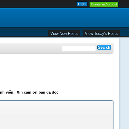
Create an Account
View New Posts
View Today's Posts
ĩnh viễn . Xin cảm ơn bạn đã đọc