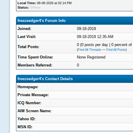
Local Time:
08-08-2026 at 02:14 PM
Status:
Offline
freezeedger4's Forum Info
Joined:
09-18-2019
Last Visit:
09-18-2019 12:35 AM
0 (0 posts per day | 0 percent of 
Total Posts:
(
Find All Threads
—
Find All Posts
)
Time Spent Online:
None Registered
Members Referred:
0
freezeedger4's Contact Details
Homepage:
Private Message:
ICQ Number:
AIM Screen Name:
Yahoo ID:
MSN ID: