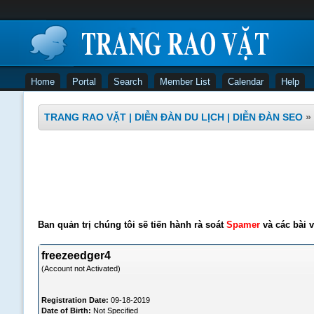
Home
Portal
Search
Member List
Calendar
Help
TRANG RAO VẶT | DIỄN ĐÀN DU LỊCH | DIỄN ĐÀN SEO
»
Ban quản trị chúng tôi sẽ tiến hành rà soát
Spamer
và các bài v
freezeedger4
(Account not Activated)
Registration Date:
09-18-2019
Date of Birth:
Not Specified