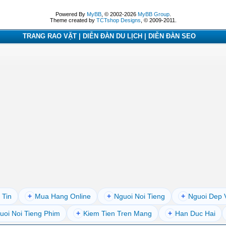
Powered By
MyBB
, © 2002-2026
MyBB Group
.
Theme created by
TCTshop Designs
, © 2009-2011.
TRANG RAO VẶT | DIỄN ĐÀN DU LỊCH | DIỄN ĐÀN SEO
 Tin
+
Mua Hang Online
+
Nguoi Noi Tieng
+
Nguoi Dep 
uoi Noi Tieng Phim
+
Kiem Tien Tren Mang
+
Han Duc Hai