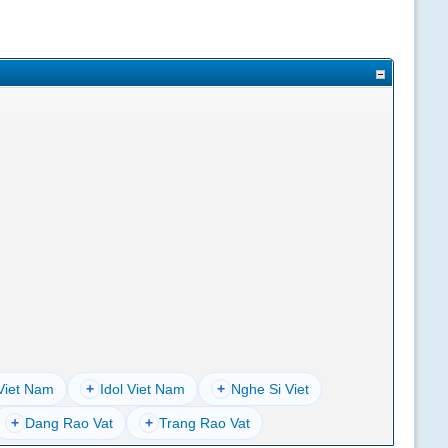
Viet Nam
+
Idol Viet Nam
+
Nghe Si Viet
+
Dang Rao Vat
+
Trang Rao Vat