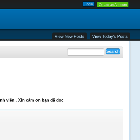
Create an Account
View New Posts
View Today's Posts
ĩnh viễn . Xin cảm ơn bạn đã đọc