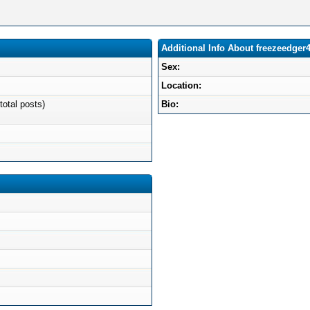
Additional Info About freezeedger
Sex:
Location:
total posts)
Bio: