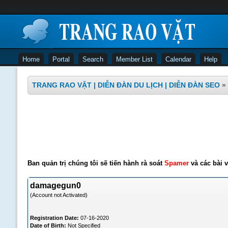
Home
Portal
Search
Member List
Calendar
Help
TRANG RAO VẶT | DIỄN ĐÀN DU LỊCH | DIỄN ĐÀN SEO
»
Ban quản trị chúng tôi sẽ tiến hành rà soát
Spamer
và các bài v
damagegun0
(Account not Activated)
Registration Date:
07-16-2020
Date of Birth:
Not Specified