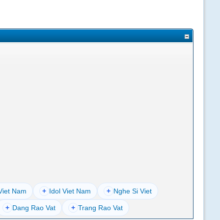
Viet Nam
+
Idol Viet Nam
+
Nghe Si Viet
+
Dang Rao Vat
+
Trang Rao Vat