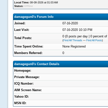
Local Time:
08-08-2026 at 01:03 AM
Status:
Offline
damagegun0's Forum Info
Joined:
07-16-2020
Last Visit:
07-16-2020 10:10 PM
0 (0 posts per day | 0 percent of 
Total Posts:
(
Find All Threads
—
Find All Posts
)
Time Spent Online:
None Registered
Members Referred:
0
damagegun0's Contact Details
Homepage:
Private Message:
ICQ Number:
AIM Screen Name:
Yahoo ID:
MSN ID: