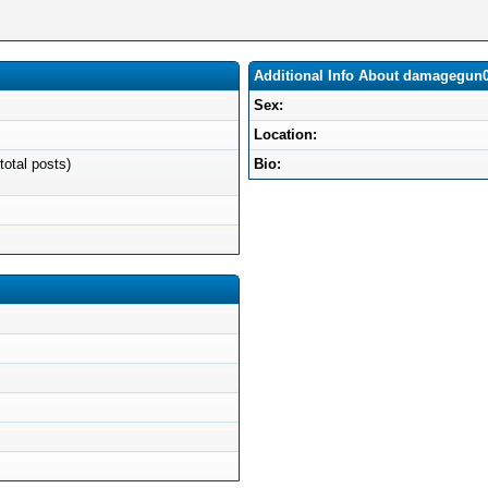
Additional Info About damagegun
Sex:
Location:
total posts)
Bio: