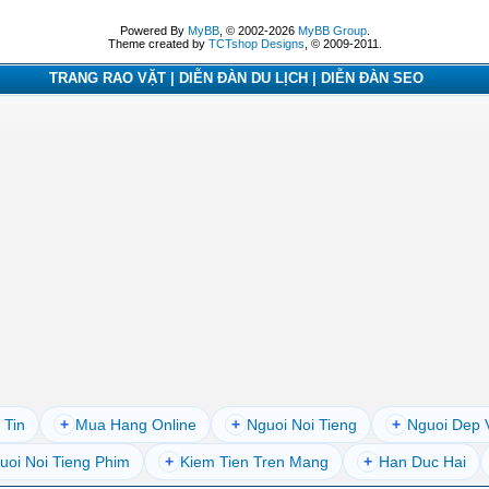
Powered By
MyBB
, © 2002-2026
MyBB Group
.
Theme created by
TCTshop Designs
, © 2009-2011.
TRANG RAO VẶT | DIỄN ĐÀN DU LỊCH | DIỄN ĐÀN SEO
 Tin
+
Mua Hang Online
+
Nguoi Noi Tieng
+
Nguoi Dep 
uoi Noi Tieng Phim
+
Kiem Tien Tren Mang
+
Han Duc Hai