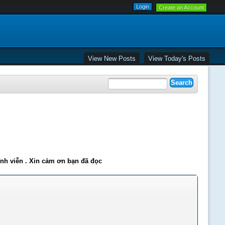
Create an Account
View New Posts
View Today's Posts
ĩnh viễn . Xin cảm ơn bạn đã đọc