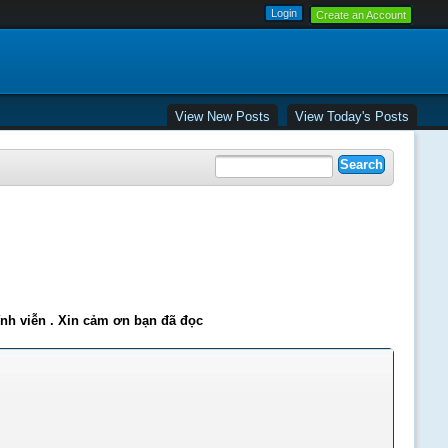
Create an Account
View New Posts
View Today's Posts
ĩnh viễn . Xin cảm ơn bạn đã đọc