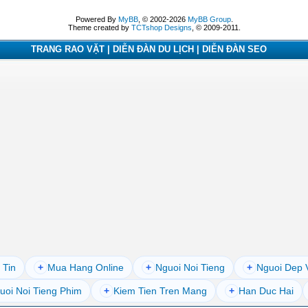
Powered By
MyBB
, © 2002-2026
MyBB Group
.
Theme created by
TCTshop Designs
, © 2009-2011.
TRANG RAO VẶT | DIỄN ĐÀN DU LỊCH | DIỄN ĐÀN SEO
 Tin
+
Mua Hang Online
+
Nguoi Noi Tieng
+
Nguoi Dep 
uoi Noi Tieng Phim
+
Kiem Tien Tren Mang
+
Han Duc Hai