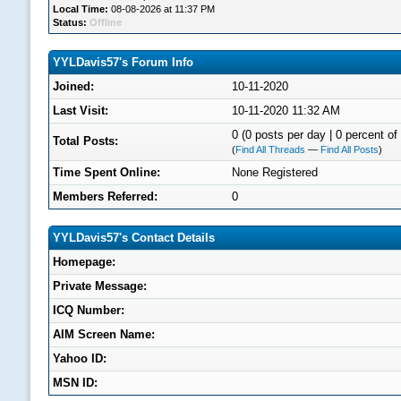
Local Time:
08-08-2026 at 11:37 PM
Status:
Offline
YYLDavis57's Forum Info
Joined:
10-11-2020
Last Visit:
10-11-2020 11:32 AM
0 (0 posts per day | 0 percent of 
Total Posts:
(
Find All Threads
—
Find All Posts
)
Time Spent Online:
None Registered
Members Referred:
0
YYLDavis57's Contact Details
Homepage:
Private Message:
ICQ Number:
AIM Screen Name:
Yahoo ID:
MSN ID: