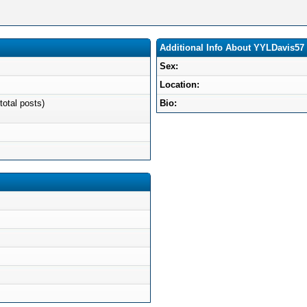
Additional Info About YYLDavis57
Sex:
Location:
total posts)
Bio: