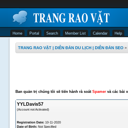
Home
Portal
Search
Member List
Calendar
Help
TRANG RAO VẶT | DIỄN ĐÀN DU LỊCH | DIỄN ĐÀN SEO
»
Ban quản trị chúng tôi sẽ tiến hành rà soát
Spamer
và các bài v
YYLDavis57
(Account not Activated)
Registration Date:
10-11-2020
Date of Birth:
Not Specified