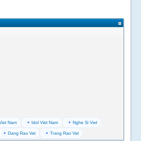
Viet Nam
+
Idol Viet Nam
+
Nghe Si Viet
+
Dang Rao Vat
+
Trang Rao Vat