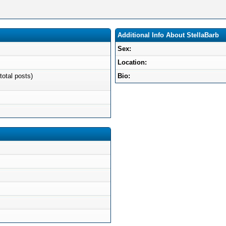
Additional Info About StellaBarb
Sex:
Location:
total posts)
Bio: