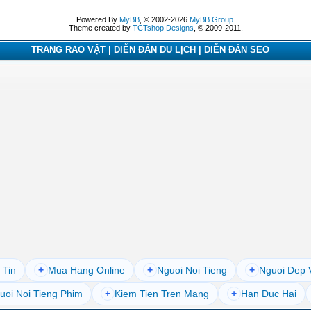
Powered By
MyBB
, © 2002-2026
MyBB Group
.
Theme created by
TCTshop Designs
, © 2009-2011.
TRANG RAO VẶT | DIỄN ĐÀN DU LỊCH | DIỄN ĐÀN SEO
 Tin
+
Mua Hang Online
+
Nguoi Noi Tieng
+
Nguoi Dep 
uoi Noi Tieng Phim
+
Kiem Tien Tren Mang
+
Han Duc Hai