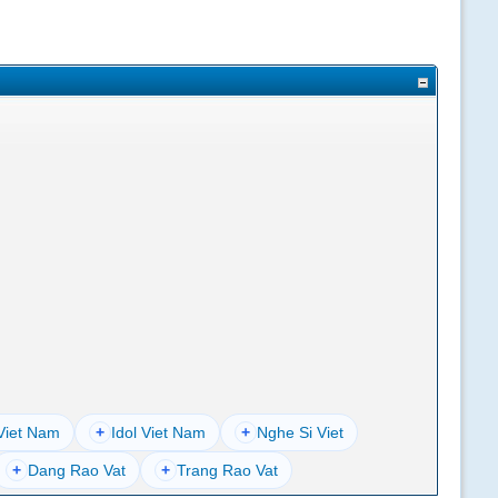
Viet Nam
+
Idol Viet Nam
+
Nghe Si Viet
+
Dang Rao Vat
+
Trang Rao Vat