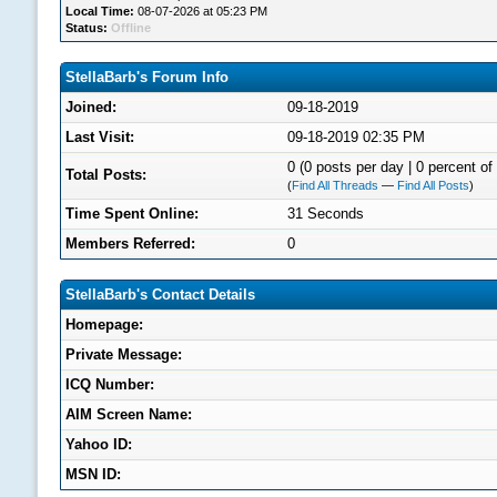
Local Time:
08-07-2026 at 05:23 PM
Status:
Offline
StellaBarb's Forum Info
Joined:
09-18-2019
Last Visit:
09-18-2019 02:35 PM
0 (0 posts per day | 0 percent of 
Total Posts:
(
Find All Threads
—
Find All Posts
)
Time Spent Online:
31 Seconds
Members Referred:
0
StellaBarb's Contact Details
Homepage:
Private Message:
ICQ Number:
AIM Screen Name:
Yahoo ID:
MSN ID: