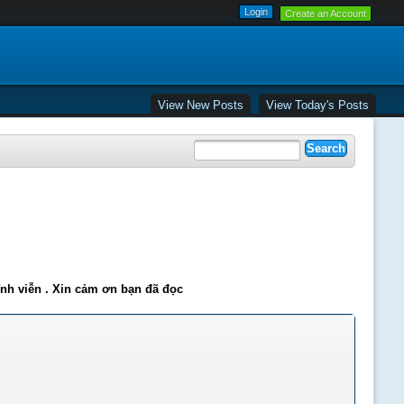
Create an Account
View New Posts
View Today's Posts
ĩnh viễn . Xin cảm ơn bạn đã đọc