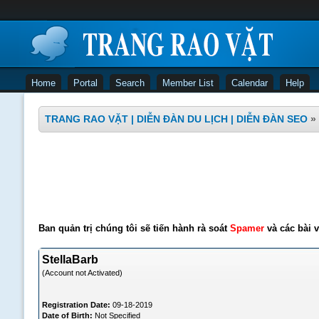
Home
Portal
Search
Member List
Calendar
Help
TRANG RAO VẶT | DIỄN ĐÀN DU LỊCH | DIỄN ĐÀN SEO
»
Ban quản trị chúng tôi sẽ tiến hành rà soát
Spamer
và các bài v
StellaBarb
(Account not Activated)
Registration Date:
09-18-2019
Date of Birth:
Not Specified