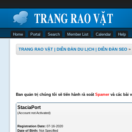
Home
Portal
Search
Member List
Calendar
Help
TRANG RAO VẶT | DIỄN ĐÀN DU LỊCH | DIỄN ĐÀN SEO
»
Ban quản trị chúng tôi sẽ tiến hành rà soát
Spamer
và các bài v
StaciaPort
(Account not Activated)
Registration Date:
07-16-2020
Date of Birth:
Not Specified