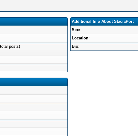
Additional Info About StaciaPort
Sex:
Location:
total posts)
Bio: