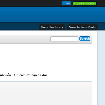
Create an Account
View New Posts
View Today's Posts
ĩnh viễn . Xin cảm ơn bạn đã đọc