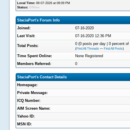
Local Time:
08-07-2026 at 08:09 PM
Status:
Offline
StaciaPort's Forum Info
Joined:
07-16-2020
Last Visit:
07-16-2020 12:36 PM
0 (0 posts per day | 0 percent of 
Total Posts:
(
Find All Threads
—
Find All Posts
)
Time Spent Online:
None Registered
Members Referred:
0
StaciaPort's Contact Details
Homepage:
Private Message:
ICQ Number:
AIM Screen Name:
Yahoo ID:
MSN ID: