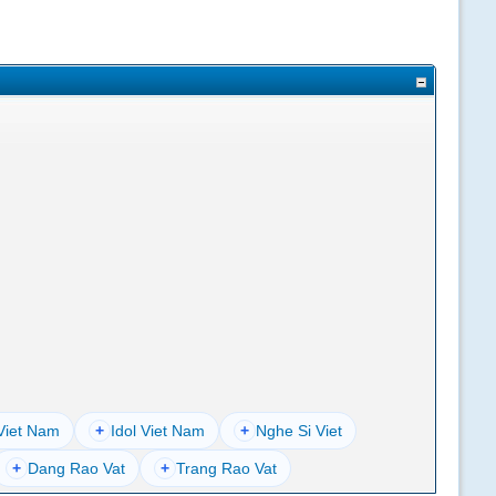
Viet Nam
+
Idol Viet Nam
+
Nghe Si Viet
+
Dang Rao Vat
+
Trang Rao Vat