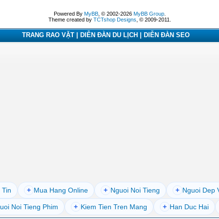
Powered By
MyBB
, © 2002-2026
MyBB Group
.
Theme created by
TCTshop Designs
, © 2009-2011.
TRANG RAO VẶT | DIỄN ĐÀN DU LỊCH | DIỄN ĐÀN SEO
 Tin
+
Mua Hang Online
+
Nguoi Noi Tieng
+
Nguoi Dep 
uoi Noi Tieng Phim
+
Kiem Tien Tren Mang
+
Han Duc Hai