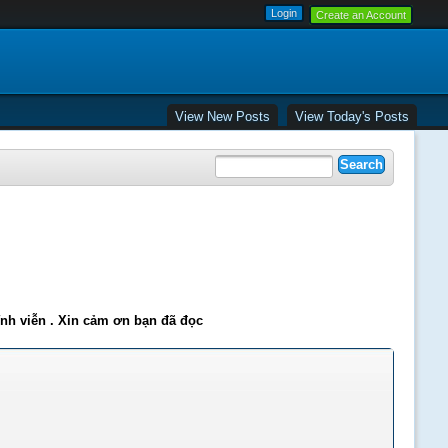
Create an Account
View New Posts
View Today's Posts
ĩnh viễn . Xin cảm ơn bạn đã đọc