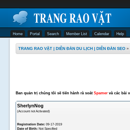
Home
Portal
Search
Member List
Calendar
Help
TRANG RAO VẶT | DIỄN ĐÀN DU LỊCH | DIỄN ĐÀN SEO
»
Ban quản trị chúng tôi sẽ tiến hành rà soát
Spamer
và các bài v
SherlynNog
(Account not Activated)
Registration Date:
09-17-2019
Date of Birth:
Not Specified