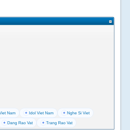
Viet Nam
+
Idol Viet Nam
+
Nghe Si Viet
+
Dang Rao Vat
+
Trang Rao Vat