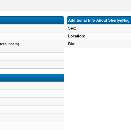
Additional Info About SherlynNog
Sex:
Location:
total posts)
Bio: