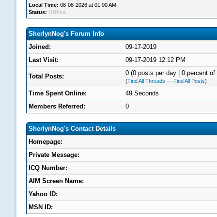
Local Time:
08-08-2026 at 01:00 AM
Status:
Offline
SherlynNog's Forum Info
Joined:
09-17-2019
Last Visit:
09-17-2019 12:12 PM
0 (0 posts per day | 0 percent of 
Total Posts:
(
Find All Threads
—
Find All Posts
)
Time Spent Online:
49 Seconds
Members Referred:
0
SherlynNog's Contact Details
Homepage:
Private Message:
ICQ Number:
AIM Screen Name:
Yahoo ID:
MSN ID: