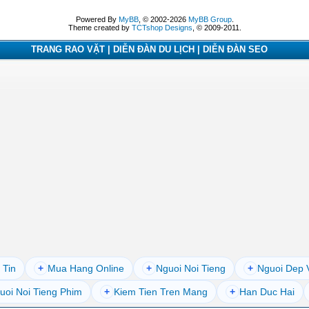
Powered By
MyBB
, © 2002-2026
MyBB Group
.
Theme created by
TCTshop Designs
, © 2009-2011.
TRANG RAO VẶT | DIỄN ĐÀN DU LỊCH | DIỄN ĐÀN SEO
 Tin
+
Mua Hang Online
+
Nguoi Noi Tieng
+
Nguoi Dep 
uoi Noi Tieng Phim
+
Kiem Tien Tren Mang
+
Han Duc Hai