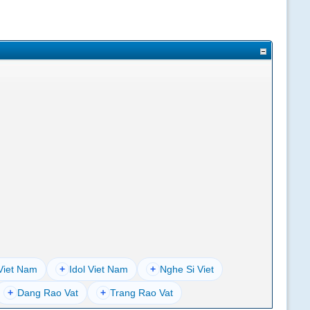
Viet Nam
+
Idol Viet Nam
+
Nghe Si Viet
+
Dang Rao Vat
+
Trang Rao Vat