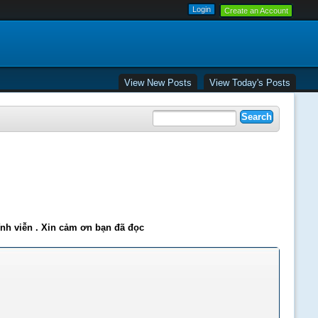
Create an Account
View New Posts
View Today's Posts
ĩnh viễn . Xin cảm ơn bạn đã đọc