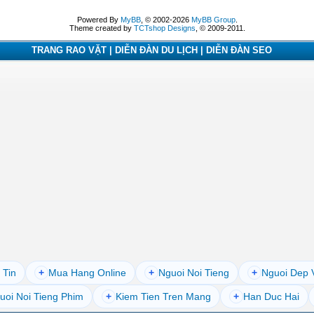
Powered By
MyBB
, © 2002-2026
MyBB Group
.
Theme created by
TCTshop Designs
, © 2009-2011.
TRANG RAO VẶT | DIỄN ĐÀN DU LỊCH | DIỄN ĐÀN SEO
 Tin
+
Mua Hang Online
+
Nguoi Noi Tieng
+
Nguoi Dep 
uoi Noi Tieng Phim
+
Kiem Tien Tren Mang
+
Han Duc Hai