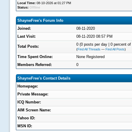
Local Time:
08-10-2026 at 01:27 PM
Status:
Offline
ShayneFree's Forum Info
Joined:
08-11-2020
Last Visit:
08-11-2020 08:57 PM
0 (0 posts per day | 0 percent of 
Total Posts:
(
Find All Threads
—
Find All Posts
)
Time Spent Online:
None Registered
Members Referred:
0
ShayneFree's Contact Details
Homepage:
Private Message:
ICQ Number:
AIM Screen Name:
Yahoo ID:
MSN ID: