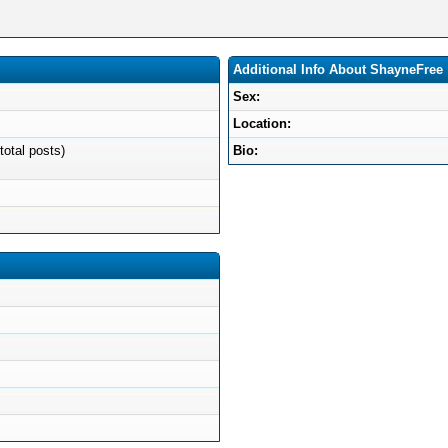
Additional Info About ShayneFree
Sex:
Location:
total posts)
Bio: