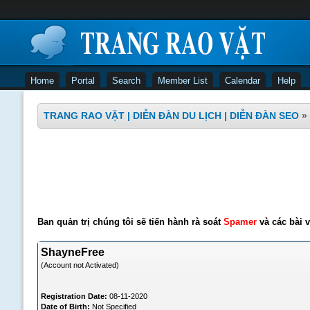
Home
Portal
Search
Member List
Calendar
Help
TRANG RAO VẶT | DIỄN ĐÀN DU LỊCH | DIỄN ĐÀN SEO
»
Ban quản trị chúng tôi sẽ tiến hành rà soát
Spamer
và các bài v
ShayneFree
(Account not Activated)
Registration Date:
08-11-2020
Date of Birth:
Not Specified