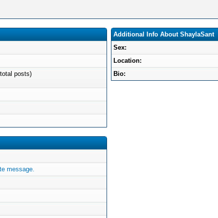
Additional Info About ShaylaSant
Sex:
Location:
total posts)
Bio:
ate message.