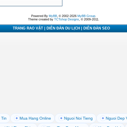
Powered By
MyBB
, © 2002-2026
MyBB Group
.
Theme created by
TCTshop Designs
, © 2009-2011.
TRANG RAO VẶT | DIỄN ĐÀN DU LỊCH | DIỄN ĐÀN SEO
 Tin
+
Mua Hang Online
+
Nguoi Noi Tieng
+
Nguoi Dep 