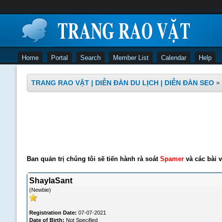
Home
Portal
Search
Member List
Calendar
Help
TRANG RAO VẶT | DIỄN ĐÀN DU LỊCH | DIỄN ĐÀN SEO
»
Ban quản trị chúng tôi sẽ tiến hành rà soát
Spamer
và các bài v
ShaylaSant
(Newbie)
Registration Date:
07-07-2021
Date of Birth:
Not Specified