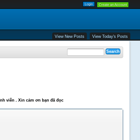
Create an Account
View New Posts
View Today's Posts
ĩnh viễn . Xin cảm ơn bạn đã đọc