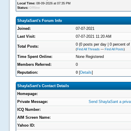
Local Time:
08-09-2026 at 07:35 PM
Status:
Offline
ShaylaSant's Forum Info
Joined:
07-07-2021
Last Visit:
07-07-2021 11:20 AM
0 (0 posts per day | 0 percent of 
Total Posts:
(
Find All Threads
—
Find All Posts
)
Time Spent Online:
None Registered
Members Referred:
0
Reputation:
0
[
Details
]
ShaylaSant's Contact Details
Homepage:
Private Message:
Send ShaylaSant a priv
ICQ Number:
AIM Screen Name:
Yahoo ID: