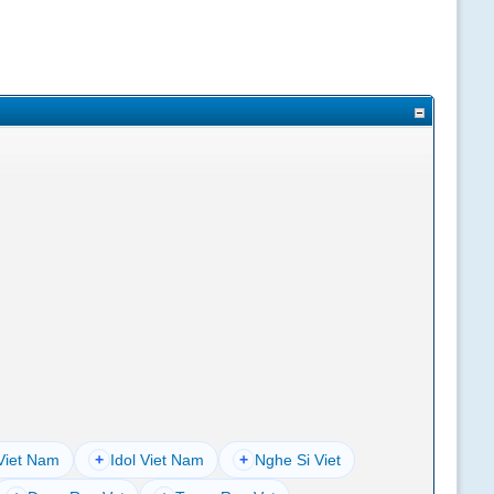
Viet Nam
+
Idol Viet Nam
+
Nghe Si Viet