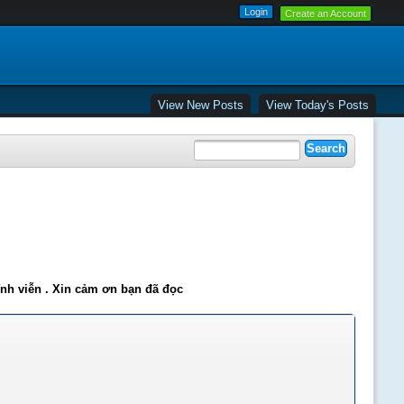
Create an Account
View New Posts
View Today's Posts
ĩnh viễn . Xin cảm ơn bạn đã đọc