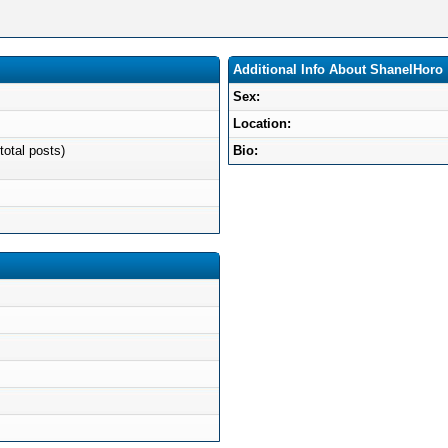
Additional Info About ShanelHoro
Sex:
Location:
total posts)
Bio: