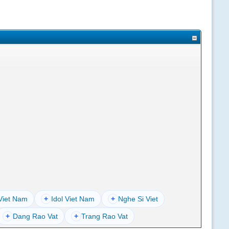
Viet Nam
+
Idol Viet Nam
+
Nghe Si Viet
+
Dang Rao Vat
+
Trang Rao Vat