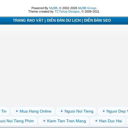
Powered By
MyBB
, © 2002-2026
MyBB Group
.
Theme created by
TCTshop Designs
, © 2009-2011.
TRANG RAO VẶT | DIỄN ĐÀN DU LỊCH | DIỄN ĐÀN SEO
 Tin
+
Mua Hang Online
+
Nguoi Noi Tieng
+
Nguoi Dep 
uoi Noi Tieng Phim
+
Kiem Tien Tren Mang
+
Han Duc Hai