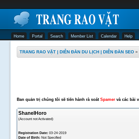
Home
Portal
Search
Member List
Calendar
Help
TRANG RAO VẶT | DIỄN ĐÀN DU LỊCH | DIỄN ĐÀN SEO
»
Ban quản trị chúng tôi sẽ tiến hành rà soát
Spamer
và các bài v
ShanelHoro
(Account not Activated)
Registration Date:
03-24-2019
Date of Birth:
Not Specified