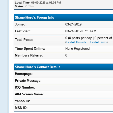
Local Time:
08-07-2026 at 05:36 PM
Status:
Offline
ShanelHoro's Forum Info
Joined:
03-24-2019
Last Visit:
03-24-2019 07:10 AM
0 (0 posts per day | 0 percent of 
Total Posts:
(
Find All Threads
—
Find All Posts
)
Time Spent Online:
None Registered
Members Referred:
0
ShanelHoro's Contact Details
Homepage:
Private Message:
ICQ Number:
AIM Screen Name:
Yahoo ID:
MSN ID: