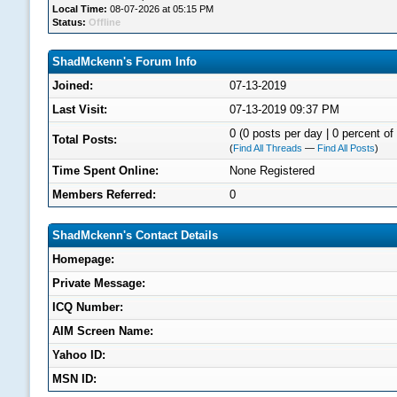
Local Time:
08-07-2026 at 05:15 PM
Status:
Offline
ShadMckenn's Forum Info
Joined:
07-13-2019
Last Visit:
07-13-2019 09:37 PM
0 (0 posts per day | 0 percent of 
Total Posts:
(
Find All Threads
—
Find All Posts
)
Time Spent Online:
None Registered
Members Referred:
0
ShadMckenn's Contact Details
Homepage:
Private Message:
ICQ Number:
AIM Screen Name:
Yahoo ID:
MSN ID: