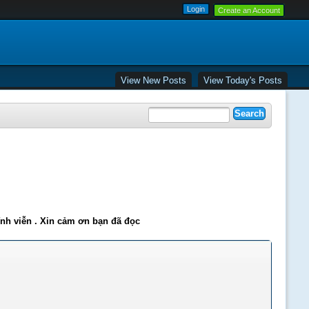
Create an Account
View New Posts
View Today's Posts
ĩnh viễn . Xin cảm ơn bạn đã đọc