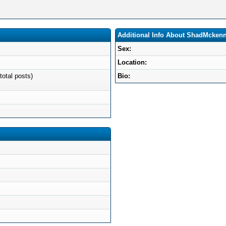
Additional Info About ShadMcken
Sex:
Location:
total posts)
Bio: