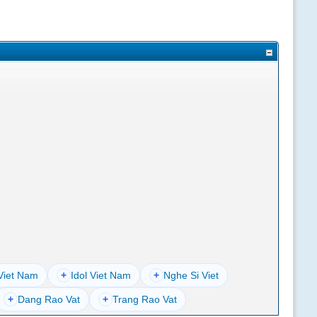
Viet Nam
+
Idol Viet Nam
+
Nghe Si Viet
+
Dang Rao Vat
+
Trang Rao Vat