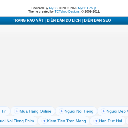
Powered By
MyBB
, © 2002-2026
MyBB Group
.
Theme created by
TCTshop Designs
, © 2009-2011.
TRANG RAO VẶT | DIỄN ĐÀN DU LỊCH | DIỄN ĐÀN SEO
 Tin
+
Mua Hang Online
+
Nguoi Noi Tieng
+
Nguoi Dep 
uoi Noi Tieng Phim
+
Kiem Tien Tren Mang
+
Han Duc Hai