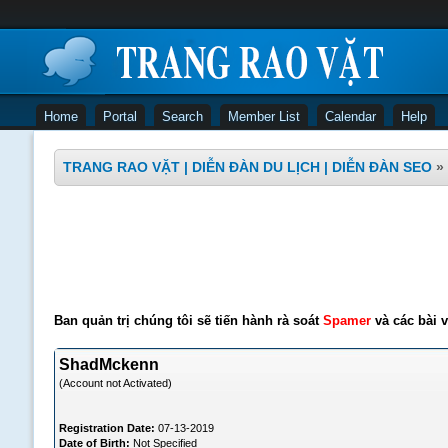
Home
Portal
Search
Member List
Calendar
Help
TRANG RAO VẶT | DIỄN ĐÀN DU LỊCH | DIỄN ĐÀN SEO
»
Ban quản trị chúng tôi sẽ tiến hành rà soát
Spamer
và các bài v
ShadMckenn
(Account not Activated)
Registration Date:
07-13-2019
Date of Birth:
Not Specified