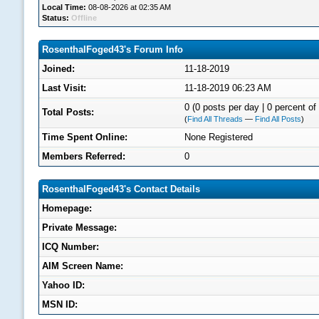
Local Time:
08-08-2026 at 02:35 AM
Status:
Offline
RosenthalFoged43's Forum Info
Joined:
11-18-2019
Last Visit:
11-18-2019 06:23 AM
0 (0 posts per day | 0 percent of 
Total Posts:
(
Find All Threads
—
Find All Posts
)
Time Spent Online:
None Registered
Members Referred:
0
RosenthalFoged43's Contact Details
Homepage:
Private Message:
ICQ Number:
AIM Screen Name:
Yahoo ID:
MSN ID: