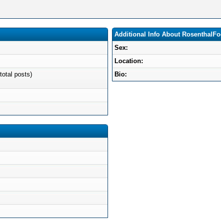
Additional Info About RosenthalF
Sex:
Location:
total posts)
Bio: