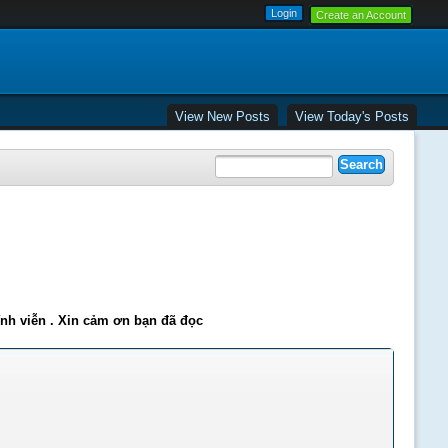
Create an Account
View New Posts
View Today's Posts
ĩnh viễn . Xin cảm ơn bạn đã đọc