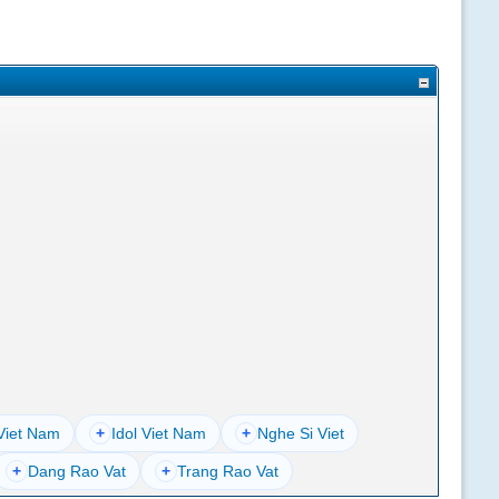
Viet Nam
+
Idol Viet Nam
+
Nghe Si Viet
+
Dang Rao Vat
+
Trang Rao Vat