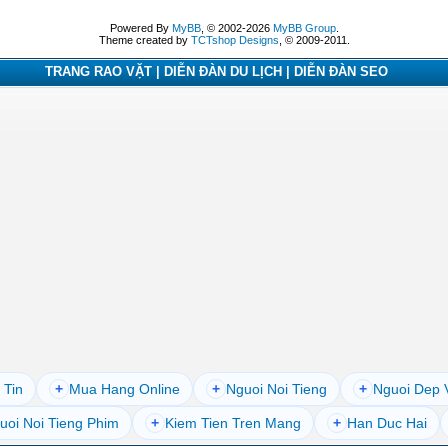
Powered By
MyBB
, © 2002-2026
MyBB Group
.
Theme created by
TCTshop Designs
, © 2009-2011.
TRANG RAO VẶT | DIỄN ĐÀN DU LỊCH | DIỄN ĐÀN SEO
 Tin
+
Mua Hang Online
+
Nguoi Noi Tieng
+
Nguoi Dep 
uoi Noi Tieng Phim
+
Kiem Tien Tren Mang
+
Han Duc Hai