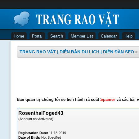
Home
Portal
Search
Member List
Calendar
Help
TRANG RAO VẶT | DIỄN ĐÀN DU LỊCH | DIỄN ĐÀN SEO
»
Ban quản trị chúng tôi sẽ tiến hành rà soát
Spamer
và các bài v
RosenthalFoged43
(Account not Activated)
Registration Date:
11-18-2019
Date of Birth:
Not Specified