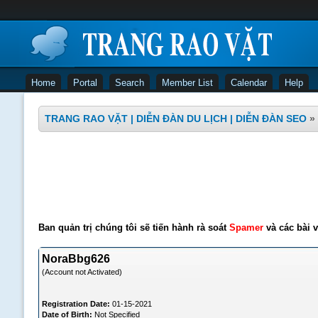
Home
Portal
Search
Member List
Calendar
Help
TRANG RAO VẶT | DIỄN ĐÀN DU LỊCH | DIỄN ĐÀN SEO
»
Ban quản trị chúng tôi sẽ tiến hành rà soát
Spamer
và các bài v
NoraBbg626
(Account not Activated)
Registration Date:
01-15-2021
Date of Birth:
Not Specified