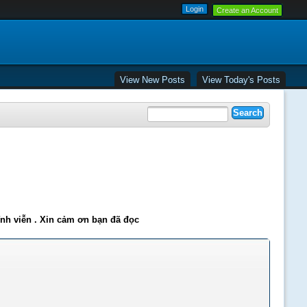
Create an Account
View New Posts
View Today's Posts
ĩnh viễn . Xin cảm ơn bạn đã đọc