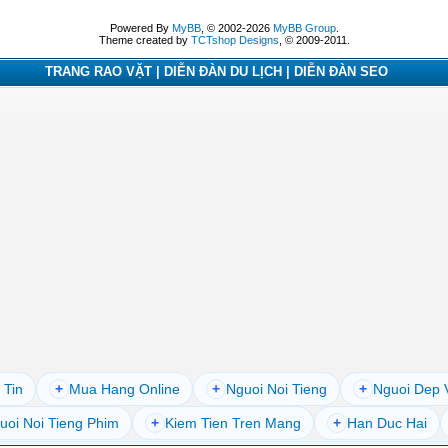
Powered By
MyBB
, © 2002-2026
MyBB Group
.
Theme created by
TCTshop Designs
, © 2009-2011.
TRANG RAO VẶT | DIỄN ĐÀN DU LỊCH | DIỄN ĐÀN SEO
 Tin
+
Mua Hang Online
+
Nguoi Noi Tieng
+
Nguoi Dep 
uoi Noi Tieng Phim
+
Kiem Tien Tren Mang
+
Han Duc Hai