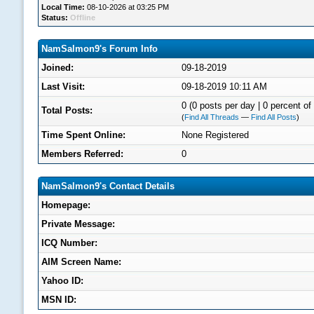
Local Time:
08-10-2026 at 03:25 PM
Status:
Offline
NamSalmon9's Forum Info
Joined:
09-18-2019
Last Visit:
09-18-2019 10:11 AM
0 (0 posts per day | 0 percent of 
Total Posts:
(
Find All Threads
—
Find All Posts
)
Time Spent Online:
None Registered
Members Referred:
0
NamSalmon9's Contact Details
Homepage:
Private Message:
ICQ Number:
AIM Screen Name:
Yahoo ID:
MSN ID: