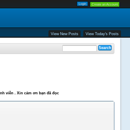
Create an Account
View New Posts
View Today's Posts
ĩnh viễn . Xin cảm ơn bạn đã đọc