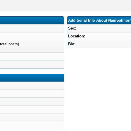
Additional Info About NamSalmon
Sex:
Location:
total posts)
Bio: