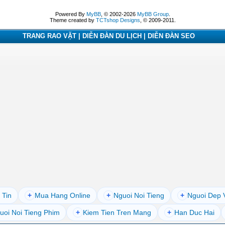
Powered By
MyBB
, © 2002-2026
MyBB Group
.
Theme created by
TCTshop Designs
, © 2009-2011.
TRANG RAO VẶT | DIỄN ĐÀN DU LỊCH | DIỄN ĐÀN SEO
 Tin
+
Mua Hang Online
+
Nguoi Noi Tieng
+
Nguoi Dep 
uoi Noi Tieng Phim
+
Kiem Tien Tren Mang
+
Han Duc Hai