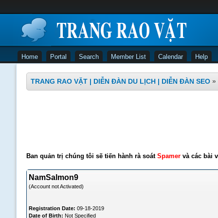
Home
Portal
Search
Member List
Calendar
Help
TRANG RAO VẶT | DIỄN ĐÀN DU LỊCH | DIỄN ĐÀN SEO
»
Ban quản trị chúng tôi sẽ tiến hành rà soát
Spamer
và các bài v
NamSalmon9
(Account not Activated)
Registration Date:
09-18-2019
Date of Birth:
Not Specified