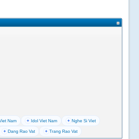
Viet Nam
+
Idol Viet Nam
+
Nghe Si Viet
+
Dang Rao Vat
+
Trang Rao Vat