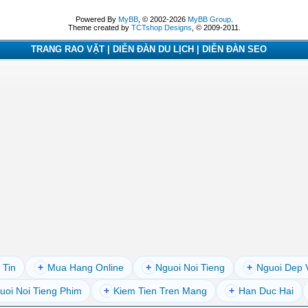
Powered By
MyBB
, © 2002-2026
MyBB Group
.
Theme created by
TCTshop Designs
, © 2009-2011.
TRANG RAO VẶT | DIỄN ĐÀN DU LỊCH | DIỄN ĐÀN SEO
 Tin
+
Mua Hang Online
+
Nguoi Noi Tieng
+
Nguoi Dep 
uoi Noi Tieng Phim
+
Kiem Tien Tren Mang
+
Han Duc Hai