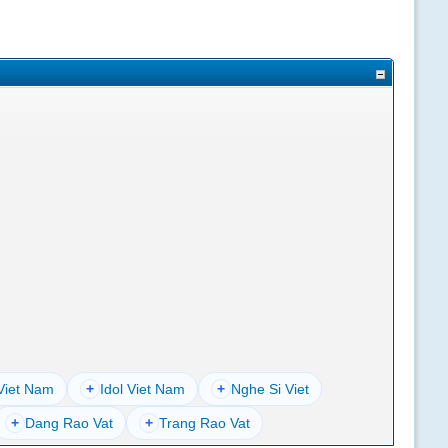
Viet Nam
+
Idol Viet Nam
+
Nghe Si Viet
+
Dang Rao Vat
+
Trang Rao Vat