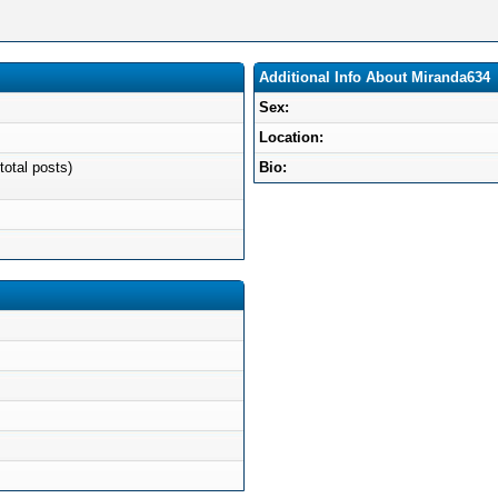
Additional Info About Miranda634
Sex:
Location:
total posts)
Bio: