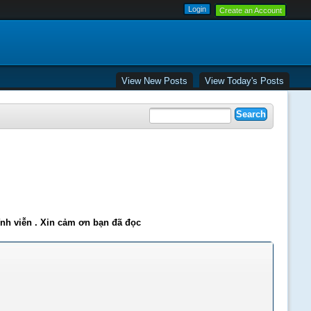
Create an Account
View New Posts
View Today's Posts
ĩnh viễn . Xin cảm ơn bạn đã đọc