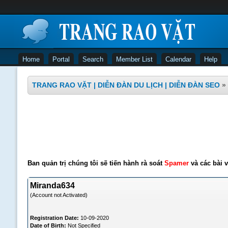
Home
Portal
Search
Member List
Calendar
Help
TRANG RAO VẶT | DIỄN ĐÀN DU LỊCH | DIỄN ĐÀN SEO
»
Ban quản trị chúng tôi sẽ tiến hành rà soát
Spamer
và các bài v
Miranda634
(Account not Activated)
Registration Date:
10-09-2020
Date of Birth:
Not Specified