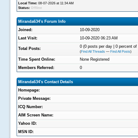
Local Time:
08-07-2026 at 11:34 AM
Status:
Offline
Miranda634's Forum Info
Joined:
10-09-2020
Last Visit:
10-09-2020 06:23 AM
0 (0 posts per day | 0 percent of 
Total Posts:
(
Find All Threads
—
Find All Posts
)
Time Spent Online:
None Registered
Members Referred:
0
Miranda634's Contact Details
Homepage:
Private Message:
ICQ Number:
AIM Screen Name:
Yahoo ID:
MSN ID: