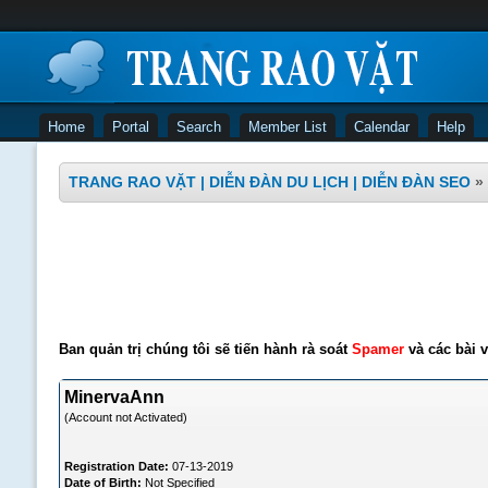
Home
Portal
Search
Member List
Calendar
Help
TRANG RAO VẶT | DIỄN ĐÀN DU LỊCH | DIỄN ĐÀN SEO
»
Ban quản trị chúng tôi sẽ tiến hành rà soát
Spamer
và các bài v
MinervaAnn
(Account not Activated)
Registration Date:
07-13-2019
Date of Birth:
Not Specified