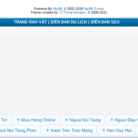
Powered By
MyBB
, © 2002-2026
MyBB Group
.
Theme created by
TCTshop Designs
, © 2009-2011.
TRANG RAO VẶT | DIỄN ĐÀN DU LỊCH | DIỄN ĐÀN SEO
 Tin
+
Mua Hang Online
+
Nguoi Noi Tieng
+
Nguoi Dep 
uoi Noi Tieng Phim
+
Kiem Tien Tren Mang
+
Han Duc Hai