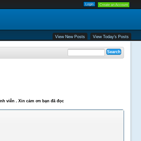
Create an Account
View New Posts
View Today's Posts
ĩnh viễn . Xin cảm ơn bạn đã đọc