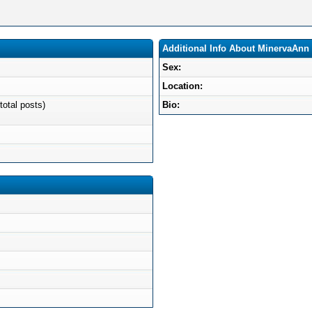
Additional Info About MinervaAnn
Sex:
Location:
total posts)
Bio: