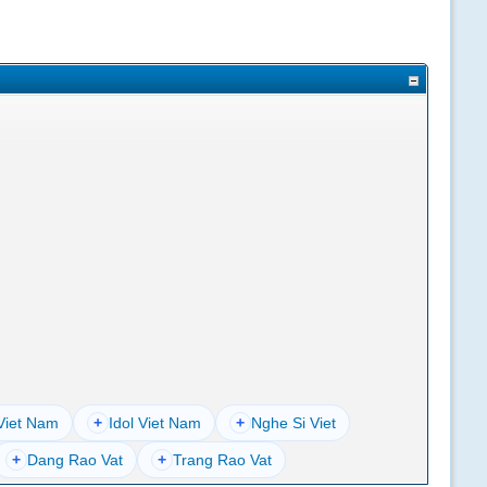
Viet Nam
+
Idol Viet Nam
+
Nghe Si Viet
+
Dang Rao Vat
+
Trang Rao Vat