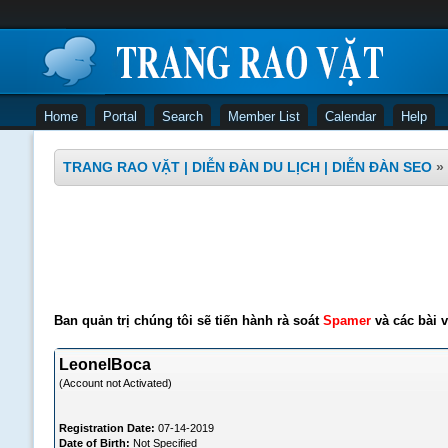
Home
Portal
Search
Member List
Calendar
Help
TRANG RAO VẶT | DIỄN ĐÀN DU LỊCH | DIỄN ĐÀN SEO
»
Ban quản trị chúng tôi sẽ tiến hành rà soát
Spamer
và các bài v
LeonelBoca
(Account not Activated)
Registration Date:
07-14-2019
Date of Birth:
Not Specified