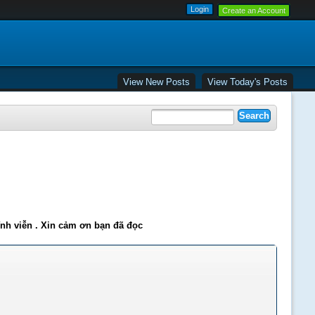
Create an Account
View New Posts
View Today's Posts
ĩnh viễn . Xin cảm ơn bạn đã đọc