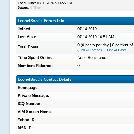
Local Time:
08-06-2026 at 06:22 PM
Status:
Offline
LeonelBoca's Forum Info
Joined:
07-14-2019
Last Visit:
07-14-2019 10:51 AM
0 (0 posts per day | 0 percent of 
Total Posts:
(
Find All Threads
—
Find All Posts
)
Time Spent Online:
None Registered
Members Referred:
0
LeonelBoca's Contact Details
Homepage:
Private Message:
ICQ Number:
AIM Screen Name:
Yahoo ID:
MSN ID: