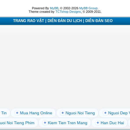
Powered By
MyBB
, © 2002-2026
MyBB Group
.
Theme created by
TCTshop Designs
, © 2009-2011.
TRANG RAO VẶT | DIỄN ĐÀN DU LỊCH | DIỄN ĐÀN SEO
 Tin
+
Mua Hang Online
+
Nguoi Noi Tieng
+
Nguoi Dep 
uoi Noi Tieng Phim
+
Kiem Tien Tren Mang
+
Han Duc Hai