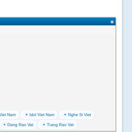
Viet Nam
+
Idol Viet Nam
+
Nghe Si Viet
+
Dang Rao Vat
+
Trang Rao Vat