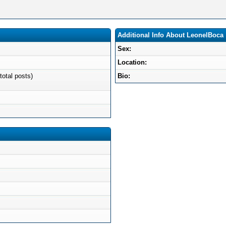
Additional Info About LeonelBoca
Sex:
Location:
total posts)
Bio: