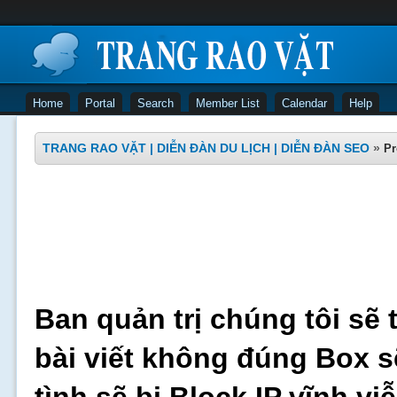
Home
Portal
Search
Member List
Calendar
Help
TRANG RAO VẶT | DIỄN ĐÀN DU LỊCH | DIỄN ĐÀN SEO
»
Pr
Ban quản trị chúng tôi sẽ 
bài viết không đúng Box s