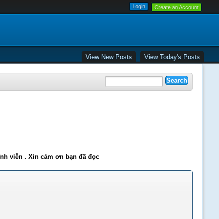
Create an Account
View New Posts
View Today's Posts
ĩnh viễn . Xin cảm ơn bạn đã đọc