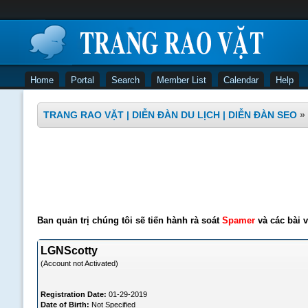
Home
Portal
Search
Member List
Calendar
Help
TRANG RAO VẶT | DIỄN ĐÀN DU LỊCH | DIỄN ĐÀN SEO
»
Ban quản trị chúng tôi sẽ tiến hành rà soát
Spamer
và các bài v
LGNScotty
(Account not Activated)
Registration Date:
01-29-2019
Date of Birth:
Not Specified