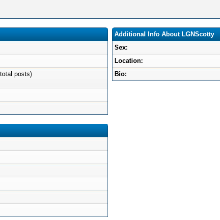
Additional Info About LGNScotty
Sex:
Location:
total posts)
Bio: