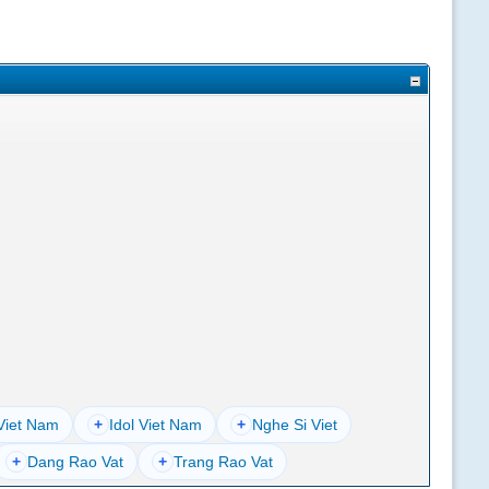
Viet Nam
+
Idol Viet Nam
+
Nghe Si Viet
+
Dang Rao Vat
+
Trang Rao Vat