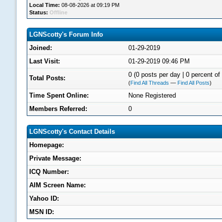
Local Time:
08-08-2026 at 09:19 PM
Status:
Offline
LGNScotty's Forum Info
Joined:
01-29-2019
Last Visit:
01-29-2019 09:46 PM
0 (0 posts per day | 0 percent of 
Total Posts:
(
Find All Threads
—
Find All Posts
)
Time Spent Online:
None Registered
Members Referred:
0
LGNScotty's Contact Details
Homepage:
Private Message:
ICQ Number:
AIM Screen Name:
Yahoo ID:
MSN ID: