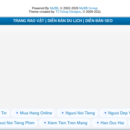
Powered By
MyBB
, © 2002-2026
MyBB Group
.
Theme created by
TCTshop Designs
, © 2009-2011.
TRANG RAO VẶT | DIỄN ĐÀN DU LỊCH | DIỄN ĐÀN SEO
 Tin
+
Mua Hang Online
+
Nguoi Noi Tieng
+
Nguoi Dep 
uoi Noi Tieng Phim
+
Kiem Tien Tren Mang
+
Han Duc Hai