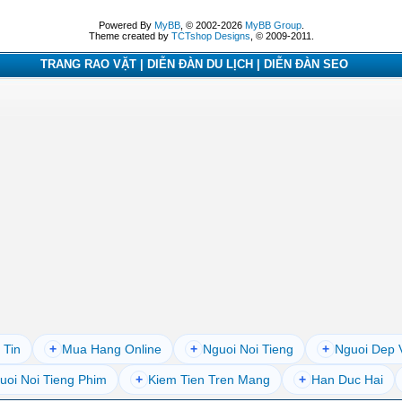
Powered By
MyBB
, © 2002-2026
MyBB Group
.
Theme created by
TCTshop Designs
, © 2009-2011.
TRANG RAO VẶT | DIỄN ĐÀN DU LỊCH | DIỄN ĐÀN SEO
 Tin
+
Mua Hang Online
+
Nguoi Noi Tieng
+
Nguoi Dep 
uoi Noi Tieng Phim
+
Kiem Tien Tren Mang
+
Han Duc Hai