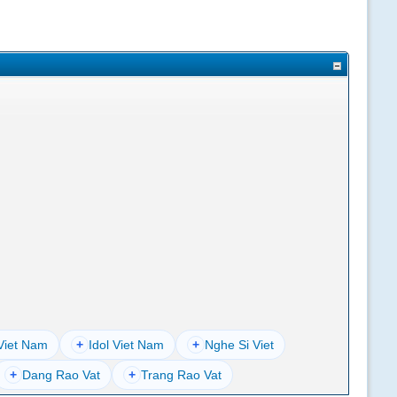
Viet Nam
+
Idol Viet Nam
+
Nghe Si Viet
+
Dang Rao Vat
+
Trang Rao Vat