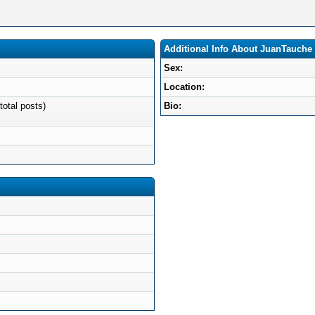
Additional Info About JuanTauche
Sex:
Location:
total posts)
Bio: