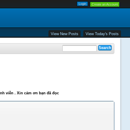
Create an Account
View New Posts
View Today's Posts
ĩnh viễn . Xin cảm ơn bạn đã đọc