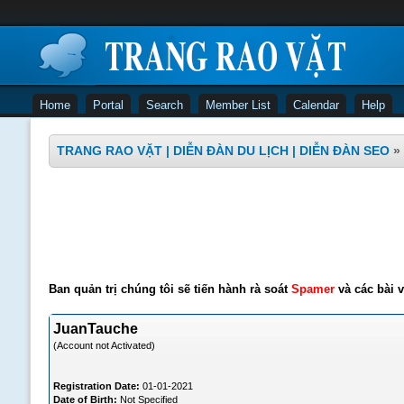
Home
Portal
Search
Member List
Calendar
Help
TRANG RAO VẶT | DIỄN ĐÀN DU LỊCH | DIỄN ĐÀN SEO
»
Ban quản trị chúng tôi sẽ tiến hành rà soát
Spamer
và các bài v
JuanTauche
(Account not Activated)
Registration Date:
01-01-2021
Date of Birth:
Not Specified