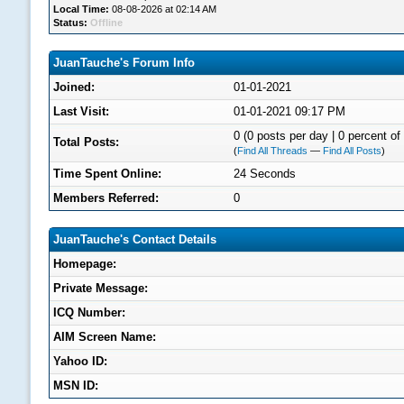
Local Time:
08-08-2026 at 02:14 AM
Status:
Offline
JuanTauche's Forum Info
Joined:
01-01-2021
Last Visit:
01-01-2021 09:17 PM
0 (0 posts per day | 0 percent of 
Total Posts:
(
Find All Threads
—
Find All Posts
)
Time Spent Online:
24 Seconds
Members Referred:
0
JuanTauche's Contact Details
Homepage:
Private Message:
ICQ Number:
AIM Screen Name:
Yahoo ID:
MSN ID: