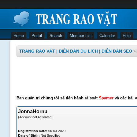
Home
Portal
Search
Member List
Calendar
Help
TRANG RAO VẶT | DIỄN ĐÀN DU LỊCH | DIỄN ĐÀN SEO
»
Ban quản trị chúng tôi sẽ tiến hành rà soát
Spamer
và các bài v
JonnaHornu
(Account not Activated)
Registration Date:
06-03-2020
Date of Birth:
Not Specified