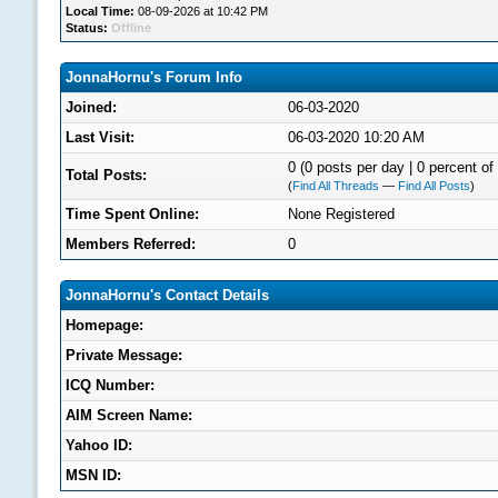
Local Time:
08-09-2026 at 10:42 PM
Status:
Offline
JonnaHornu's Forum Info
Joined:
06-03-2020
Last Visit:
06-03-2020 10:20 AM
0 (0 posts per day | 0 percent of 
Total Posts:
(
Find All Threads
—
Find All Posts
)
Time Spent Online:
None Registered
Members Referred:
0
JonnaHornu's Contact Details
Homepage:
Private Message:
ICQ Number:
AIM Screen Name:
Yahoo ID:
MSN ID: