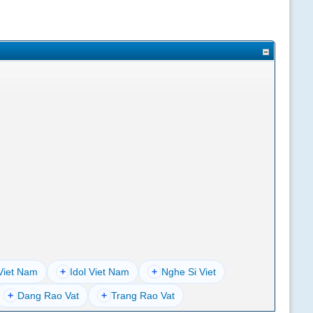
Viet Nam
+
Idol Viet Nam
+
Nghe Si Viet
+
Dang Rao Vat
+
Trang Rao Vat