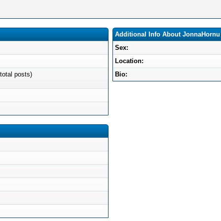
Additional Info About JonnaHornu
Sex:
Location:
total posts)
Bio: