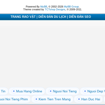
Powered By
MyBB
, © 2002-2026
MyBB Group
.
Theme created by
TCTshop Designs
, © 2009-2011.
TRANG RAO VẶT | DIỄN ĐÀN DU LỊCH | DIỄN ĐÀN SEO
 Tin
+
Mua Hang Online
+
Nguoi Noi Tieng
+
Nguoi Dep 
uoi Noi Tieng Phim
+
Kiem Tien Tren Mang
+
Han Duc Hai