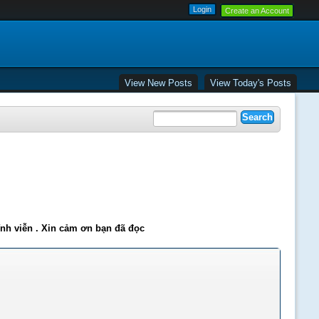
Create an Account
View New Posts
View Today's Posts
ĩnh viễn . Xin cảm ơn bạn đã đọc