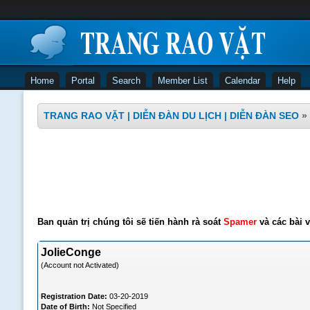
Home
Portal
Search
Member List
Calendar
Help
TRANG RAO VẶT | DIỄN ĐÀN DU LỊCH | DIỄN ĐÀN SEO
»
Ban quản trị chúng tôi sẽ tiến hành rà soát
Spamer
và các bài v
JolieConge
(Account not Activated)
Registration Date:
03-20-2019
Date of Birth:
Not Specified