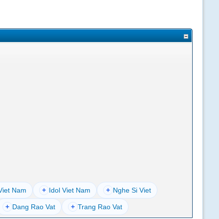
Viet Nam
+
Idol Viet Nam
+
Nghe Si Viet
+
Dang Rao Vat
+
Trang Rao Vat