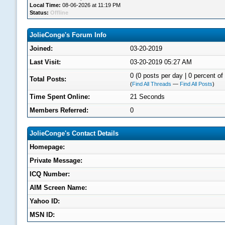
Local Time:
08-06-2026 at 11:19 PM
Status:
Offline
JolieConge's Forum Info
Joined:
03-20-2019
Last Visit:
03-20-2019 05:27 AM
0 (0 posts per day | 0 percent of 
Total Posts:
(
Find All Threads
—
Find All Posts
)
Time Spent Online:
21 Seconds
Members Referred:
0
JolieConge's Contact Details
Homepage:
Private Message:
ICQ Number:
AIM Screen Name:
Yahoo ID:
MSN ID: