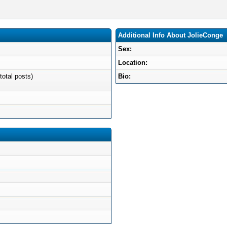
Additional Info About JolieConge
Sex:
Location:
total posts)
Bio: