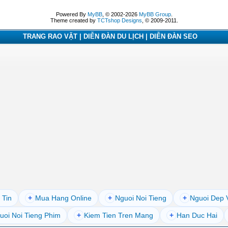
Powered By
MyBB
, © 2002-2026
MyBB Group
.
Theme created by
TCTshop Designs
, © 2009-2011.
TRANG RAO VẶT | DIỄN ĐÀN DU LỊCH | DIỄN ĐÀN SEO
 Tin
+
Mua Hang Online
+
Nguoi Noi Tieng
+
Nguoi Dep 
uoi Noi Tieng Phim
+
Kiem Tien Tren Mang
+
Han Duc Hai