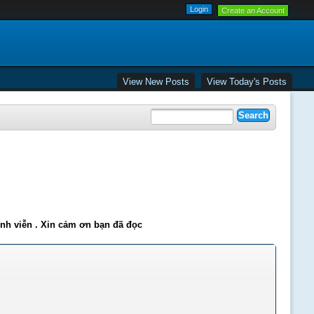
Create an Account
View New Posts
View Today's Posts
ĩnh viễn . Xin cảm ơn bạn đã đọc