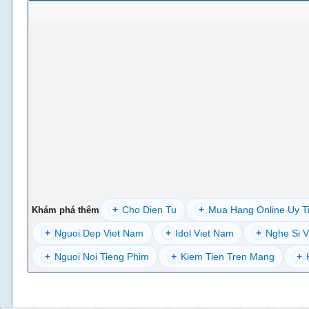
+
Cho Dien Tu
+
Mua Hang Online Uy T
Khám phá thêm
+
Nguoi Dep Viet Nam
+
Idol Viet Nam
+
Nghe Si V
+
Nguoi Noi Tieng Phim
+
Kiem Tien Tren Mang
+