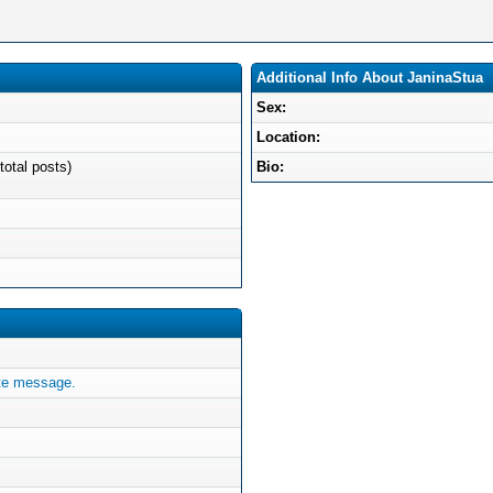
Additional Info About JaninaStua
Sex:
Location:
total posts)
Bio:
te message.