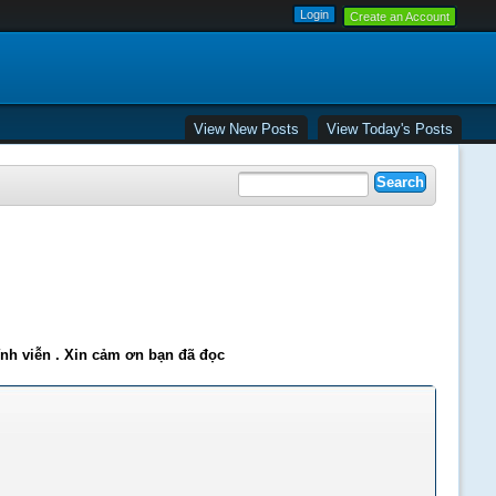
Create an Account
View New Posts
View Today's Posts
ĩnh viễn . Xin cảm ơn bạn đã đọc