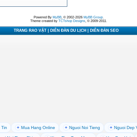
Powered By
MyBB
, © 2002-2026
MyBB Group
.
Theme created by
TCTshop Designs
, © 2009-2011.
TRANG RAO VẶT | DIỄN ĐÀN DU LỊCH | DIỄN ĐÀN SEO
 Tin
+
Mua Hang Online
+
Nguoi Noi Tieng
+
Nguoi Dep 