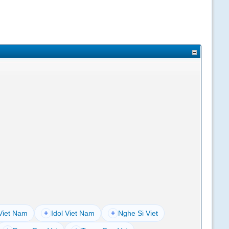
Viet Nam
+
Idol Viet Nam
+
Nghe Si Viet