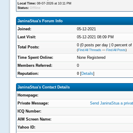
Local Time:
08-07-2026 at 10:11 PM
Status:
Offline
JaninaStua's Forum Info
Joined:
05-12-2021
Last Visit:
05-12-2021 08:09 PM
0 (0 posts per day | 0 percent of 
Total Posts:
(
Find All Threads
—
Find All Posts
)
Time Spent Online:
None Registered
Members Referred:
0
Reputation:
0
[
Details
]
JaninaStua's Contact Details
Homepage:
Private Message:
Send JaninaStua a priva
ICQ Number:
AIM Screen Name:
Yahoo ID: