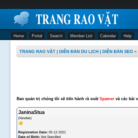
Home
Portal
Search
Member List
Calendar
Help
TRANG RAO VẶT | DIỄN ĐÀN DU LỊCH | DIỄN ĐÀN SEO
»
Ban quản trị chúng tôi sẽ tiến hành rà soát
Spamer
và các bài v
JaninaStua
(Newbie)
Registration Date:
05-12-2021
Date of Birth:
Not Specified