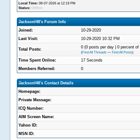
Local Time:
08-07-2026 at 12:19 PM
Status:
Offline
JacksonI48's Forum Info
Joined:
10-29-2020
Last Visit:
10-29-2020 10:32 PM
0 (0 posts per day | 0 percent of 
Total Posts:
(
Find All Threads
—
Find All Posts
)
Time Spent Online:
17 Seconds
Members Referred:
0
JacksonI48's Contact Details
Homepage:
Private Message:
ICQ Number:
AIM Screen Name:
Yahoo ID:
MSN ID: