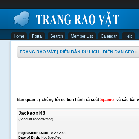
Home
Portal
Search
Member List
Calendar
Help
TRANG RAO VẶT | DIỄN ĐÀN DU LỊCH | DIỄN ĐÀN SEO
»
Ban quản trị chúng tôi sẽ tiến hành rà soát
Spamer
và các bài v
JacksonI48
(Account not Activated)
Registration Date:
10-29-2020
Date of Birth:
Not Specified