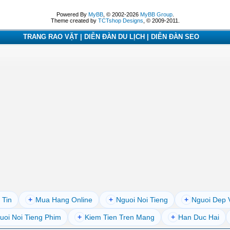
Powered By
MyBB
, © 2002-2026
MyBB Group
.
Theme created by
TCTshop Designs
, © 2009-2011.
TRANG RAO VẶT | DIỄN ĐÀN DU LỊCH | DIỄN ĐÀN SEO
 Tin
+
Mua Hang Online
+
Nguoi Noi Tieng
+
Nguoi Dep 
uoi Noi Tieng Phim
+
Kiem Tien Tren Mang
+
Han Duc Hai