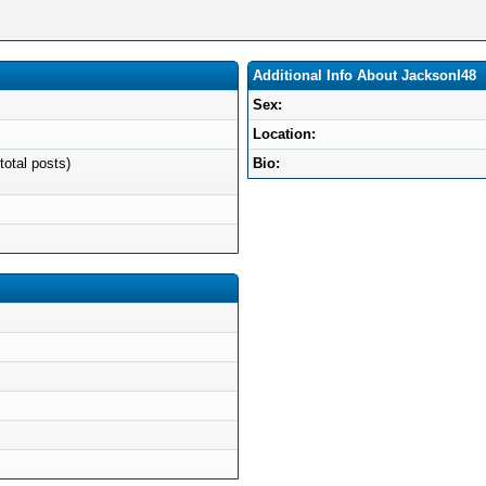
Additional Info About JacksonI48
Sex:
Location:
total posts)
Bio: