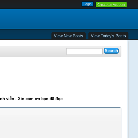
Create an Account
View New Posts
View Today's Posts
ĩnh viễn . Xin cảm ơn bạn đã đọc