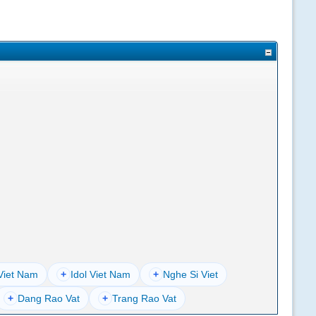
Viet Nam
+
Idol Viet Nam
+
Nghe Si Viet
+
Dang Rao Vat
+
Trang Rao Vat