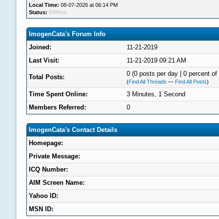
Local Time:
08-07-2026 at 06:14 PM
Status:
Offline
ImogenCata's Forum Info
Joined:
11-21-2019
Last Visit:
11-21-2019 09:21 AM
0 (0 posts per day | 0 percent of 
Total Posts:
(
Find All Threads
—
Find All Posts
)
Time Spent Online:
3 Minutes, 1 Second
Members Referred:
0
ImogenCata's Contact Details
Homepage:
Private Message:
ICQ Number:
AIM Screen Name:
Yahoo ID:
MSN ID: