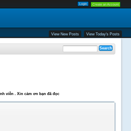
Create an Account
View New Posts
View Today's Posts
ĩnh viễn . Xin cảm ơn bạn đã đọc