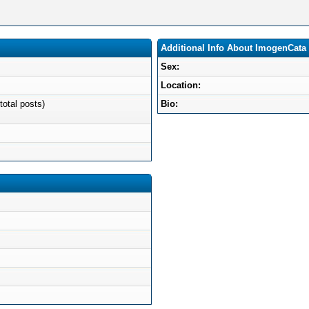
Additional Info About ImogenCata
Sex:
Location:
total posts)
Bio: