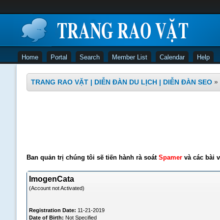
Home
Portal
Search
Member List
Calendar
Help
TRANG RAO VẶT | DIỄN ĐÀN DU LỊCH | DIỄN ĐÀN SEO
»
Ban quản trị chúng tôi sẽ tiến hành rà soát
Spamer
và các bài v
ImogenCata
(Account not Activated)
Registration Date:
11-21-2019
Date of Birth:
Not Specified