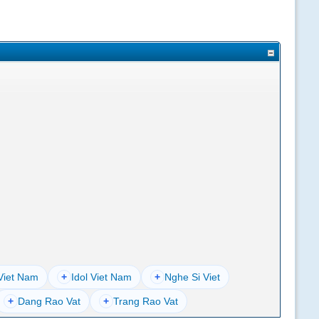
Viet Nam
+
Idol Viet Nam
+
Nghe Si Viet
+
Dang Rao Vat
+
Trang Rao Vat