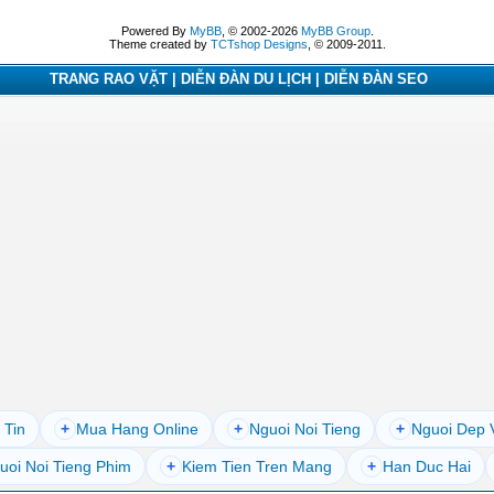
Powered By
MyBB
, © 2002-2026
MyBB Group
.
Theme created by
TCTshop Designs
, © 2009-2011.
TRANG RAO VẶT | DIỄN ĐÀN DU LỊCH | DIỄN ĐÀN SEO
 Tin
+
Mua Hang Online
+
Nguoi Noi Tieng
+
Nguoi Dep 
uoi Noi Tieng Phim
+
Kiem Tien Tren Mang
+
Han Duc Hai