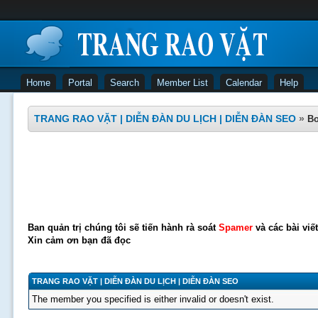
Home
Portal
Search
Member List
Calendar
Help
TRANG RAO VẶT | DIỄN ĐÀN DU LỊCH | DIỄN ĐÀN SEO
»
Bo
Ban quản trị chúng tôi sẽ tiến hành rà soát
Spamer
và các bài viế
Xin cảm ơn bạn đã đọc
TRANG RAO VẶT | DIỄN ĐÀN DU LỊCH | DIỄN ĐÀN SEO
The member you specified is either invalid or doesn't exist.