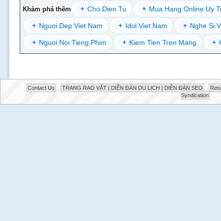
+
Cho Dien Tu
+
Mua Hang Online Uy T
Khám phá thêm
+
Nguoi Dep Viet Nam
+
Idol Viet Nam
+
Nghe Si V
+
Nguoi Noi Tieng Phim
+
Kiem Tien Tren Mang
+
Contact Us
TRANG RAO VẶT | DIỄN ĐÀN DU LỊCH | DIỄN ĐÀN SEO
Retu
Syndication