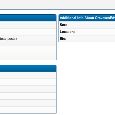
Additional Info About GravesenEd
Sex:
Location:
total posts)
Bio: