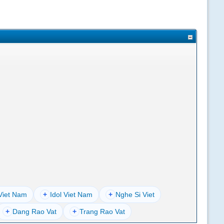
Viet Nam
+
Idol Viet Nam
+
Nghe Si Viet
+
Dang Rao Vat
+
Trang Rao Vat