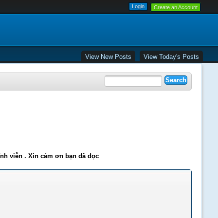
Create an Account
View New Posts
View Today's Posts
ĩnh viễn . Xin cảm ơn bạn đã đọc