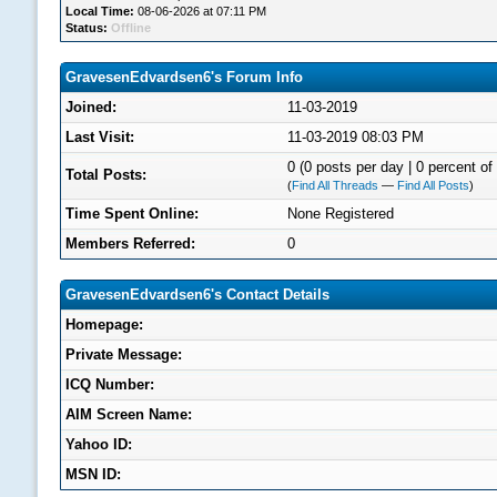
Local Time:
08-06-2026 at 07:11 PM
Status:
Offline
GravesenEdvardsen6's Forum Info
Joined:
11-03-2019
Last Visit:
11-03-2019 08:03 PM
0 (0 posts per day | 0 percent of 
Total Posts:
(
Find All Threads
—
Find All Posts
)
Time Spent Online:
None Registered
Members Referred:
0
GravesenEdvardsen6's Contact Details
Homepage:
Private Message:
ICQ Number:
AIM Screen Name:
Yahoo ID:
MSN ID: