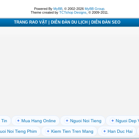
Powered By
MyBB
, © 2002-2026
MyBB Group
.
Theme created by
TCTshop Designs
, © 2009-2011.
TRANG RAO VẶT | DIỄN ĐÀN DU LỊCH | DIỄN ĐÀN SEO
 Tin
+
Mua Hang Online
+
Nguoi Noi Tieng
+
Nguoi Dep 
uoi Noi Tieng Phim
+
Kiem Tien Tren Mang
+
Han Duc Hai