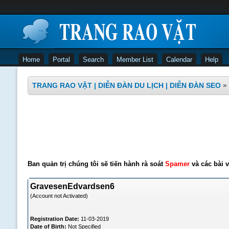
Home
Portal
Search
Member List
Calendar
Help
TRANG RAO VẶT | DIỄN ĐÀN DU LỊCH | DIỄN ĐÀN SEO
»
Ban quản trị chúng tôi sẽ tiến hành rà soát
Spamer
và các bài v
GravesenEdvardsen6
(Account not Activated)
Registration Date:
11-03-2019
Date of Birth:
Not Specified