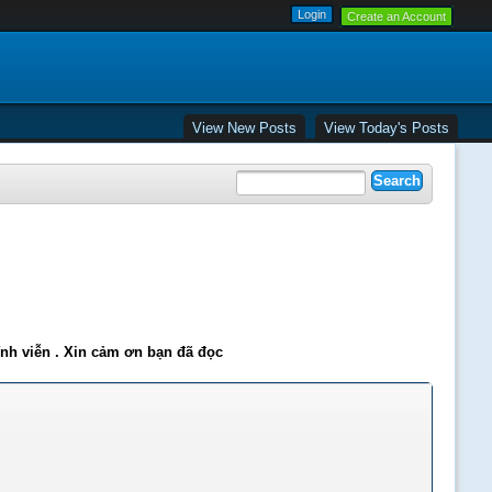
Create an Account
View New Posts
View Today's Posts
ĩnh viễn . Xin cảm ơn bạn đã đọc