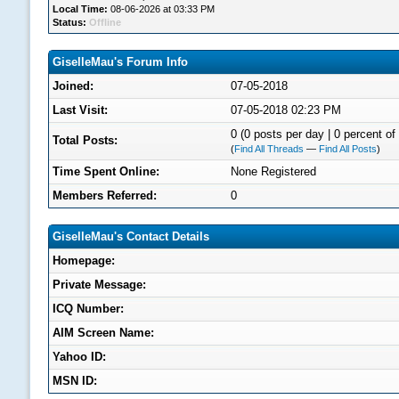
Local Time:
08-06-2026 at 03:33 PM
Status:
Offline
GiselleMau's Forum Info
Joined:
07-05-2018
Last Visit:
07-05-2018 02:23 PM
0 (0 posts per day | 0 percent of 
Total Posts:
(
Find All Threads
—
Find All Posts
)
Time Spent Online:
None Registered
Members Referred:
0
GiselleMau's Contact Details
Homepage:
Private Message:
ICQ Number:
AIM Screen Name:
Yahoo ID:
MSN ID: