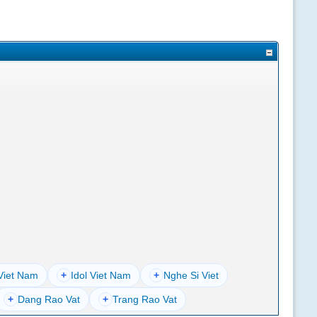
Viet Nam
+
Idol Viet Nam
+
Nghe Si Viet
+
Dang Rao Vat
+
Trang Rao Vat