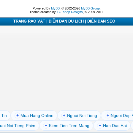
Powered By
MyBB
, © 2002-2026
MyBB Group
.
Theme created by
TCTshop Designs
, © 2009-2011.
TRANG RAO VẶT | DIỄN ĐÀN DU LỊCH | DIỄN ĐÀN SEO
 Tin
+
Mua Hang Online
+
Nguoi Noi Tieng
+
Nguoi Dep 
uoi Noi Tieng Phim
+
Kiem Tien Tren Mang
+
Han Duc Hai