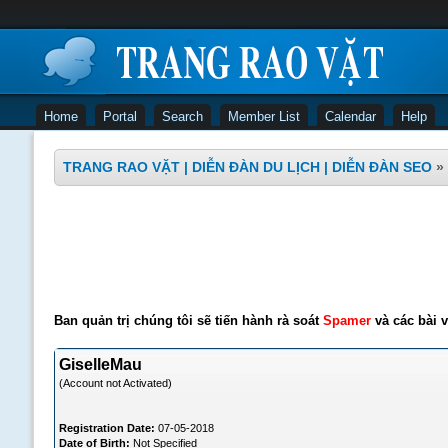
Home
Portal
Search
Member List
Calendar
Help
TRANG RAO VẶT | DIỄN ĐÀN DU LỊCH | DIỄN ĐÀN SEO
»
Ban quản trị chúng tôi sẽ tiến hành rà soát
Spamer
và các bài v
GiselleMau
(Account not Activated)
Registration Date:
07-05-2018
Date of Birth:
Not Specified