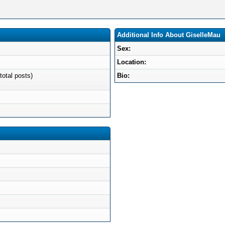
Additional Info About GiselleMau
Sex:
Location:
total posts)
Bio: