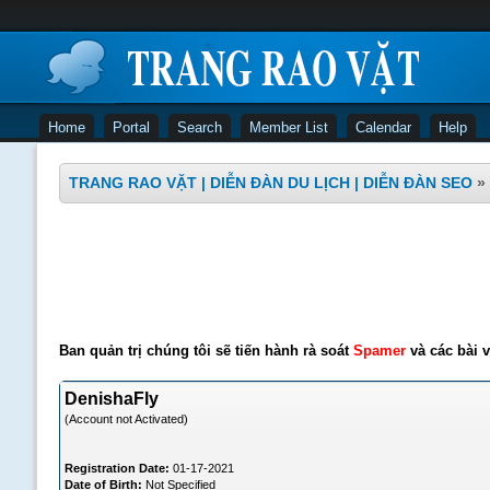
Home
Portal
Search
Member List
Calendar
Help
TRANG RAO VẶT | DIỄN ĐÀN DU LỊCH | DIỄN ĐÀN SEO
»
Ban quản trị chúng tôi sẽ tiến hành rà soát
Spamer
và các bài v
DenishaFly
(Account not Activated)
Registration Date:
01-17-2021
Date of Birth:
Not Specified