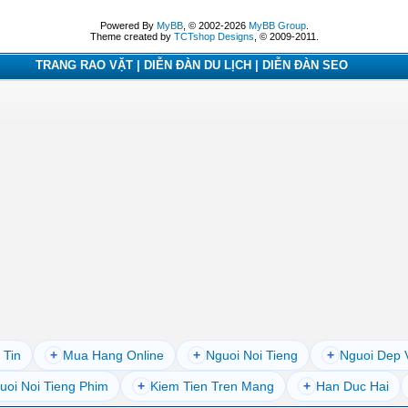
Powered By
MyBB
, © 2002-2026
MyBB Group
.
Theme created by
TCTshop Designs
, © 2009-2011.
TRANG RAO VẶT | DIỄN ĐÀN DU LỊCH | DIỄN ĐÀN SEO
 Tin
+
Mua Hang Online
+
Nguoi Noi Tieng
+
Nguoi Dep 
uoi Noi Tieng Phim
+
Kiem Tien Tren Mang
+
Han Duc Hai