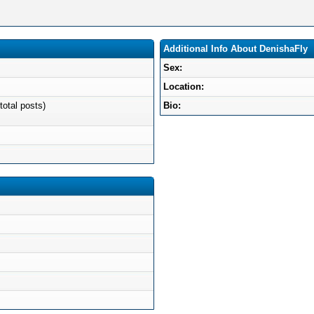
Additional Info About DenishaFly
Sex:
Location:
total posts)
Bio: