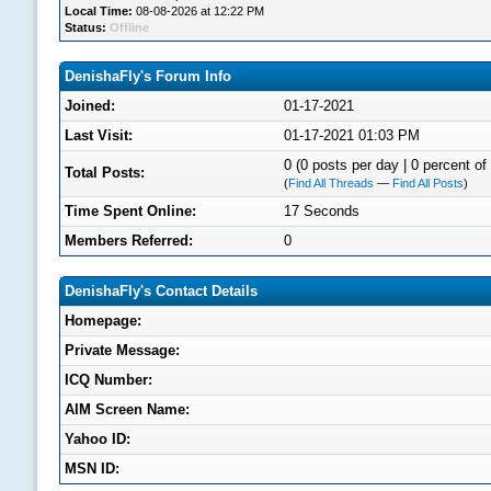
Local Time:
08-08-2026 at 12:22 PM
Status:
Offline
DenishaFly's Forum Info
Joined:
01-17-2021
Last Visit:
01-17-2021 01:03 PM
0 (0 posts per day | 0 percent of 
Total Posts:
(
Find All Threads
—
Find All Posts
)
Time Spent Online:
17 Seconds
Members Referred:
0
DenishaFly's Contact Details
Homepage:
Private Message:
ICQ Number:
AIM Screen Name:
Yahoo ID:
MSN ID: