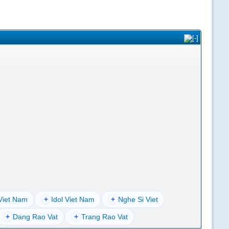
Viet Nam
+
Idol Viet Nam
+
Nghe Si Viet
+
Dang Rao Vat
+
Trang Rao Vat