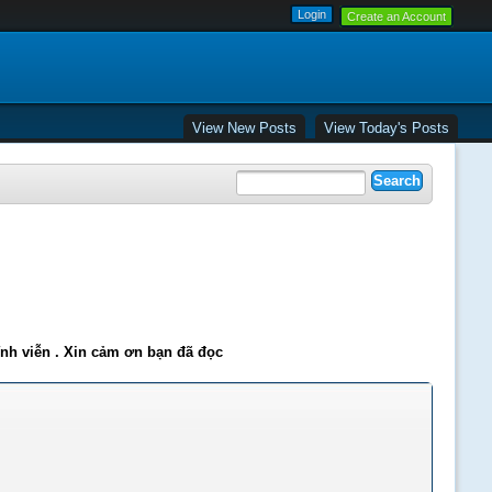
Create an Account
View New Posts
View Today's Posts
ĩnh viễn . Xin cảm ơn bạn đã đọc