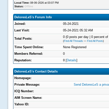
Local Time:
08-06-2026 at 03:07 PM
Status:
Offline
DeloresLeS's Forum Info
Joined:
05-24-2021
Last Visit:
05-24-2021 05:32 AM
0 (0 posts per day | 0 percent of 
Total Posts:
(
Find All Threads
—
Find All Posts
)
Time Spent Online:
None Registered
Members Referred:
0
Reputation:
0
[
Details
]
DeloresLeS's Contact Details
Homepage:
Private Message:
Send DeloresLeS a priv
ICQ Number:
AIM Screen Name:
Yahoo ID: