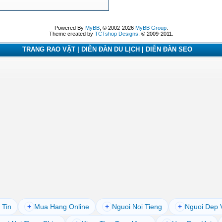
Powered By
MyBB
, © 2002-2026
MyBB Group
.
Theme created by
TCTshop Designs
, © 2009-2011.
TRANG RAO VẶT | DIỄN ĐÀN DU LỊCH | DIỄN ĐÀN SEO
 Tin
+
Mua Hang Online
+
Nguoi Noi Tieng
+
Nguoi Dep 