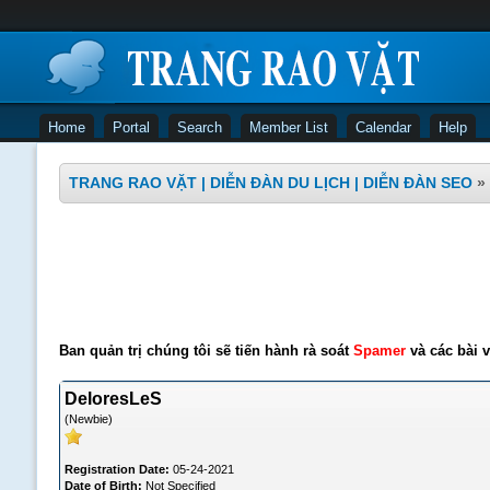
Home
Portal
Search
Member List
Calendar
Help
TRANG RAO VẶT | DIỄN ĐÀN DU LỊCH | DIỄN ĐÀN SEO
»
Ban quản trị chúng tôi sẽ tiến hành rà soát
Spamer
và các bài v
DeloresLeS
(Newbie)
Registration Date:
05-24-2021
Date of Birth:
Not Specified