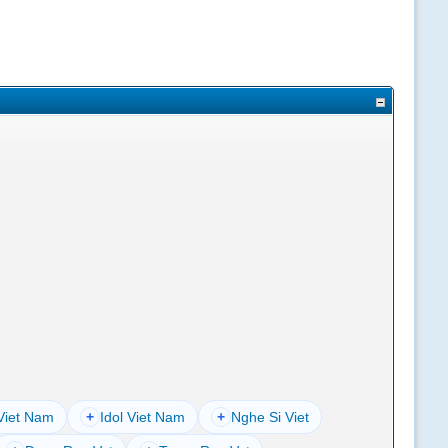
Viet Nam
+
Idol Viet Nam
+
Nghe Si Viet