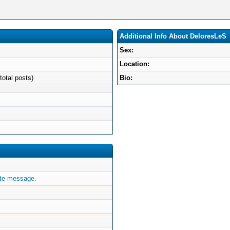
Additional Info About DeloresLeS
Sex:
Location:
total posts)
Bio:
ate message.