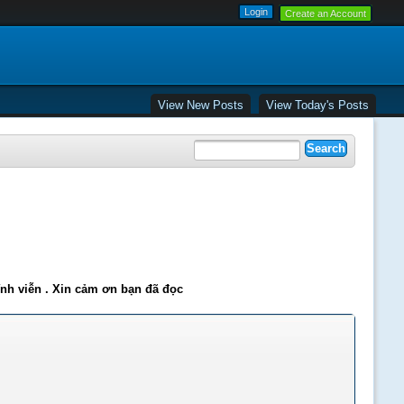
Create an Account
View New Posts
View Today's Posts
ĩnh viễn . Xin cảm ơn bạn đã đọc