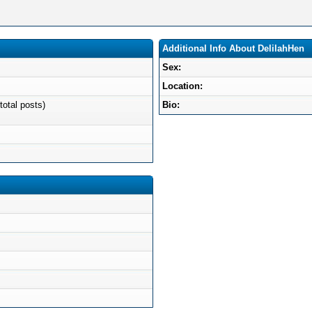
Additional Info About DelilahHen
Sex:
Location:
total posts)
Bio: