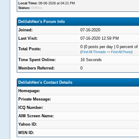
Local Time:
08-06-2026 at 04:21 PM
Status:
Offline
DelilahHen's Forum Info
Joined:
07-16-2020
Last Visit:
07-16-2020 12:59 PM
0 (0 posts per day | 0 percent of 
Total Posts:
(
Find All Threads
—
Find All Posts
)
Time Spent Online:
16 Seconds
Members Referred:
0
DelilahHen's Contact Details
Homepage:
Private Message:
ICQ Number:
AIM Screen Name:
Yahoo ID:
MSN ID: