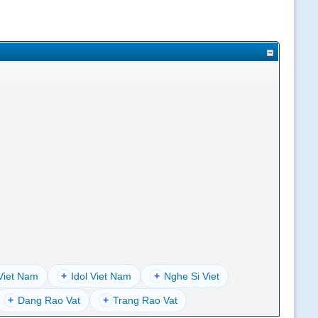
Viet Nam
+
Idol Viet Nam
+
Nghe Si Viet
+
Dang Rao Vat
+
Trang Rao Vat