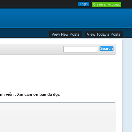
Create an Account
View New Posts
View Today's Posts
ĩnh viễn . Xin cảm ơn bạn đã đọc