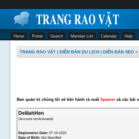
Home
Portal
Search
Member List
Calendar
Help
TRANG RAO VẶT | DIỄN ĐÀN DU LỊCH | DIỄN ĐÀN SEO
»
Ban quản trị chúng tôi sẽ tiến hành rà soát
Spamer
và các bài v
DelilahHen
(Account not Activated)
Registration Date:
07-16-2020
Date of Birth:
Not Specified