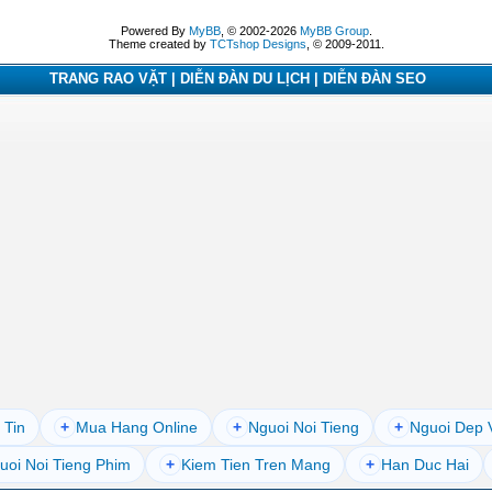
Powered By
MyBB
, © 2002-2026
MyBB Group
.
Theme created by
TCTshop Designs
, © 2009-2011.
TRANG RAO VẶT | DIỄN ĐÀN DU LỊCH | DIỄN ĐÀN SEO
 Tin
+
Mua Hang Online
+
Nguoi Noi Tieng
+
Nguoi Dep 
uoi Noi Tieng Phim
+
Kiem Tien Tren Mang
+
Han Duc Hai