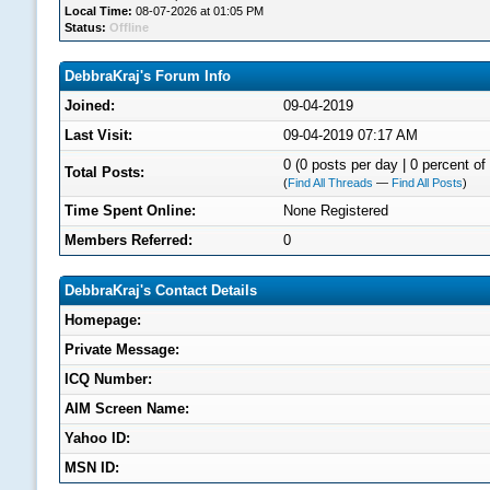
Local Time:
08-07-2026 at 01:05 PM
Status:
Offline
DebbraKraj's Forum Info
Joined:
09-04-2019
Last Visit:
09-04-2019 07:17 AM
0 (0 posts per day | 0 percent of 
Total Posts:
(
Find All Threads
—
Find All Posts
)
Time Spent Online:
None Registered
Members Referred:
0
DebbraKraj's Contact Details
Homepage:
Private Message:
ICQ Number:
AIM Screen Name:
Yahoo ID:
MSN ID: