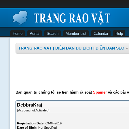
Home
Portal
Search
Member List
Calendar
Help
TRANG RAO VẶT | DIỄN ĐÀN DU LỊCH | DIỄN ĐÀN SEO
»
Ban quản trị chúng tôi sẽ tiến hành rà soát
Spamer
và các bài v
DebbraKraj
(Account not Activated)
Registration Date:
09-04-2019
Date of Birth:
Not Specified