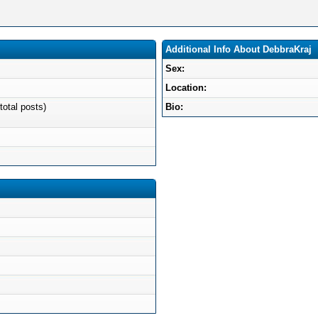
Additional Info About DebbraKraj
Sex:
Location:
total posts)
Bio: