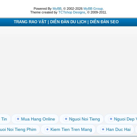
Powered By
MyBB
, © 2002-2026
MyBB Group
.
Theme created by
TCTshop Designs
, © 2009-2011.
TRANG RAO VẶT | DIỄN ĐÀN DU LỊCH | DIỄN ĐÀN SEO
 Tin
+
Mua Hang Online
+
Nguoi Noi Tieng
+
Nguoi Dep 
uoi Noi Tieng Phim
+
Kiem Tien Tren Mang
+
Han Duc Hai