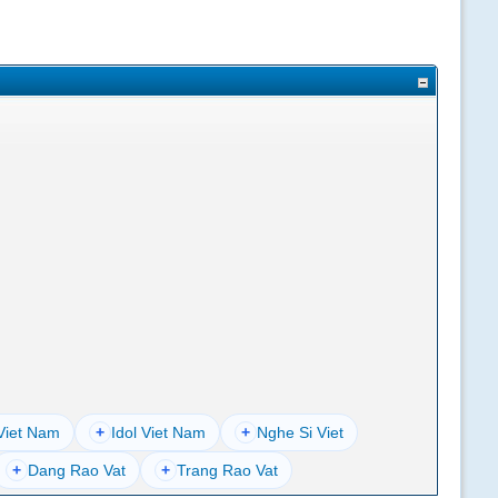
Viet Nam
+
Idol Viet Nam
+
Nghe Si Viet
+
Dang Rao Vat
+
Trang Rao Vat