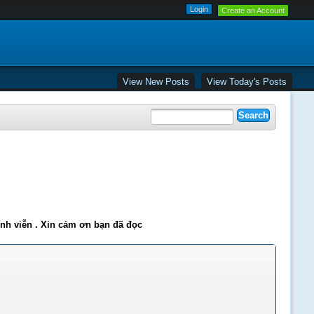
Create an Account
View New Posts
View Today's Posts
ĩnh viễn . Xin cảm ơn bạn đã đọc