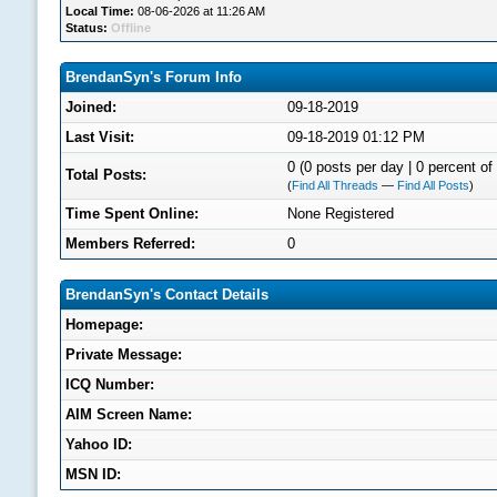
Local Time:
08-06-2026 at 11:26 AM
Status:
Offline
BrendanSyn's Forum Info
Joined:
09-18-2019
Last Visit:
09-18-2019 01:12 PM
0 (0 posts per day | 0 percent of 
Total Posts:
(
Find All Threads
—
Find All Posts
)
Time Spent Online:
None Registered
Members Referred:
0
BrendanSyn's Contact Details
Homepage:
Private Message:
ICQ Number:
AIM Screen Name:
Yahoo ID:
MSN ID: