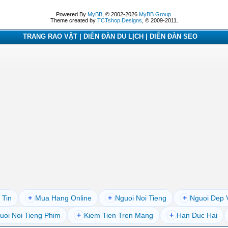
Powered By
MyBB
, © 2002-2026
MyBB Group
.
Theme created by
TCTshop Designs
, © 2009-2011.
TRANG RAO VẶT | DIỄN ĐÀN DU LỊCH | DIỄN ĐÀN SEO
 Tin
+
Mua Hang Online
+
Nguoi Noi Tieng
+
Nguoi Dep 
uoi Noi Tieng Phim
+
Kiem Tien Tren Mang
+
Han Duc Hai