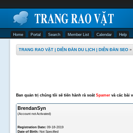
Home
Portal
Search
Member List
Calendar
Help
TRANG RAO VẶT | DIỄN ĐÀN DU LỊCH | DIỄN ĐÀN SEO
»
Ban quản trị chúng tôi sẽ tiến hành rà soát
Spamer
và các bài v
BrendanSyn
(Account not Activated)
Registration Date:
09-18-2019
Date of Birth:
Not Specified