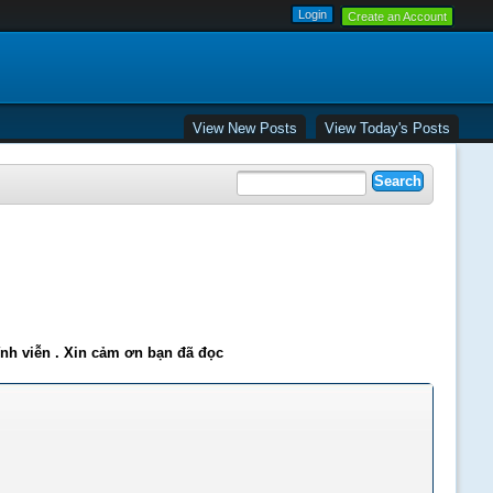
Create an Account
View New Posts
View Today's Posts
ĩnh viễn . Xin cảm ơn bạn đã đọc