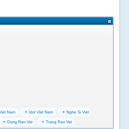
Viet Nam
+
Idol Viet Nam
+
Nghe Si Viet
+
Dang Rao Vat
+
Trang Rao Vat