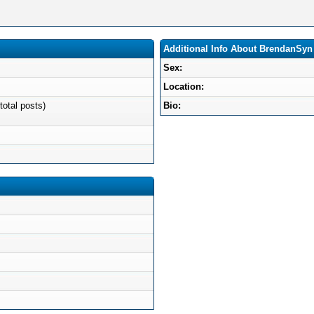
Additional Info About BrendanSyn
Sex:
Location:
total posts)
Bio: