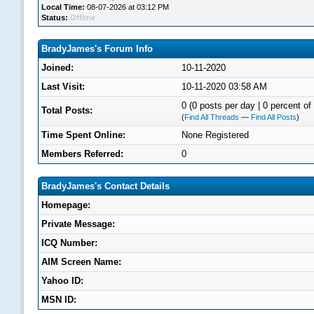
Local Time:
08-07-2026 at 03:12 PM
Status:
Offline
BradyJames's Forum Info
Joined:
10-11-2020
Last Visit:
10-11-2020 03:58 AM
0 (0 posts per day | 0 percent of 
Total Posts:
(
Find All Threads
—
Find All Posts
)
Time Spent Online:
None Registered
Members Referred:
0
BradyJames's Contact Details
Homepage:
Private Message:
ICQ Number:
AIM Screen Name:
Yahoo ID:
MSN ID: