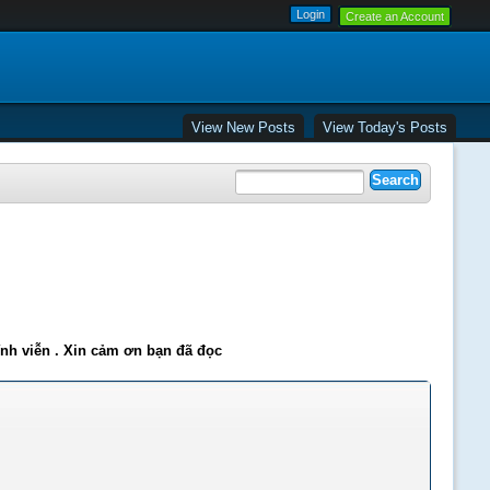
Create an Account
View New Posts
View Today's Posts
ĩnh viễn . Xin cảm ơn bạn đã đọc