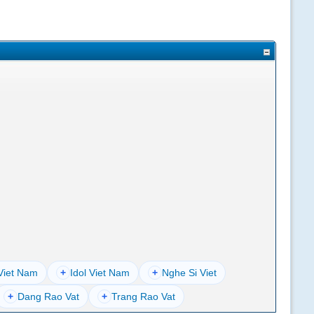
Viet Nam
+
Idol Viet Nam
+
Nghe Si Viet
+
Dang Rao Vat
+
Trang Rao Vat