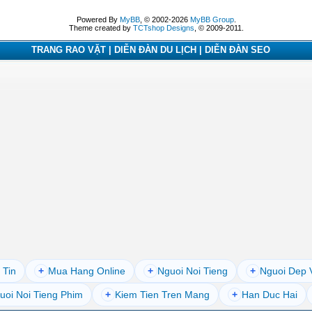
Powered By
MyBB
, © 2002-2026
MyBB Group
.
Theme created by
TCTshop Designs
, © 2009-2011.
TRANG RAO VẶT | DIỄN ĐÀN DU LỊCH | DIỄN ĐÀN SEO
 Tin
+
Mua Hang Online
+
Nguoi Noi Tieng
+
Nguoi Dep 
uoi Noi Tieng Phim
+
Kiem Tien Tren Mang
+
Han Duc Hai