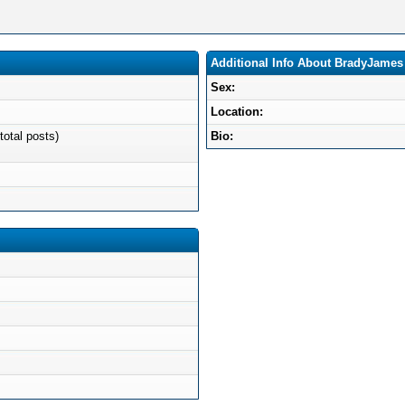
Additional Info About BradyJames
Sex:
Location:
total posts)
Bio: