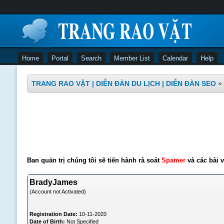
Home
Portal
Search
Member List
Calendar
Help
TRANG RAO VẶT | DIỄN ĐÀN DU LỊCH | DIỄN ĐÀN SEO
»
Ban quản trị chúng tôi sẽ tiến hành rà soát
Spamer
và các bài v
BradyJames
(Account not Activated)
Registration Date:
10-11-2020
Date of Birth:
Not Specified