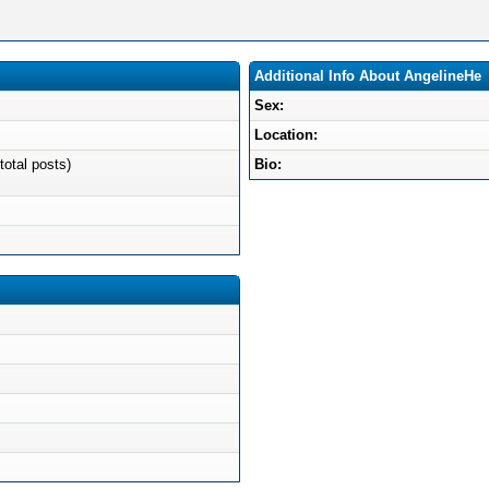
Additional Info About AngelineHe
Sex:
Location:
total posts)
Bio: