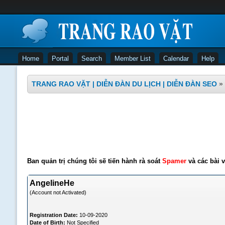
Home
Portal
Search
Member List
Calendar
Help
TRANG RAO VẶT | DIỄN ĐÀN DU LỊCH | DIỄN ĐÀN SEO
»
Ban quản trị chúng tôi sẽ tiến hành rà soát
Spamer
và các bài v
AngelineHe
(Account not Activated)
Registration Date:
10-09-2020
Date of Birth:
Not Specified