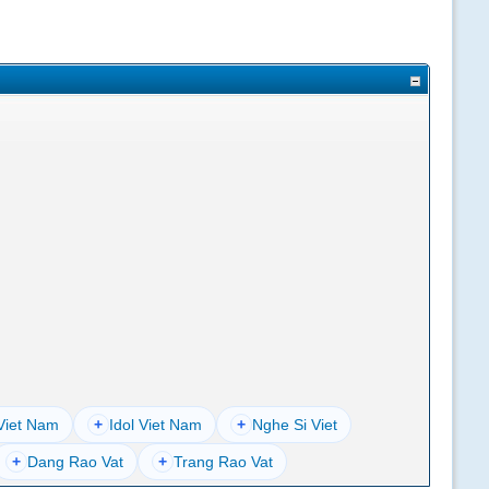
Viet Nam
+
Idol Viet Nam
+
Nghe Si Viet
+
Dang Rao Vat
+
Trang Rao Vat