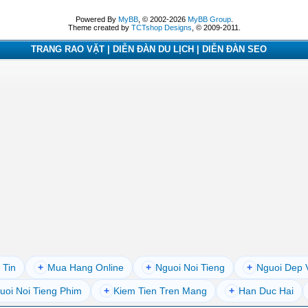
Powered By
MyBB
, © 2002-2026
MyBB Group
.
Theme created by
TCTshop Designs
, © 2009-2011.
TRANG RAO VẶT | DIỄN ĐÀN DU LỊCH | DIỄN ĐÀN SEO
 Tin
+
Mua Hang Online
+
Nguoi Noi Tieng
+
Nguoi Dep 
uoi Noi Tieng Phim
+
Kiem Tien Tren Mang
+
Han Duc Hai