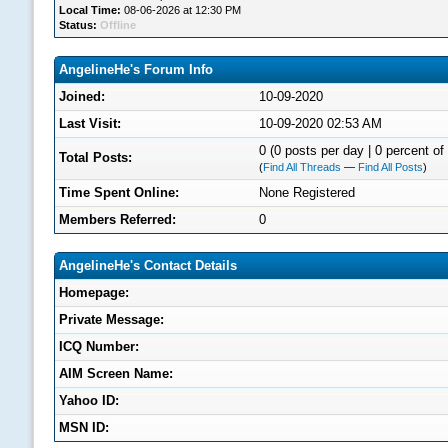
Local Time:
08-06-2026 at 12:30 PM
Status:
Offline
AngelineHe's Forum Info
Joined:
10-09-2020
Last Visit:
10-09-2020 02:53 AM
0 (0 posts per day | 0 percent of 
Total Posts:
(
Find All Threads
—
Find All Posts
)
Time Spent Online:
None Registered
Members Referred:
0
AngelineHe's Contact Details
Homepage:
Private Message:
ICQ Number:
AIM Screen Name:
Yahoo ID:
MSN ID: