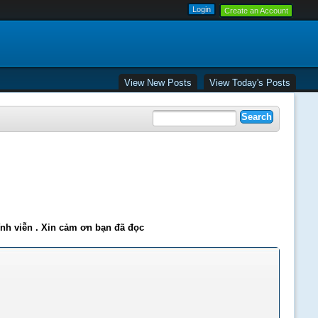
Create an Account
View New Posts
View Today's Posts
ĩnh viễn . Xin cảm ơn bạn đã đọc