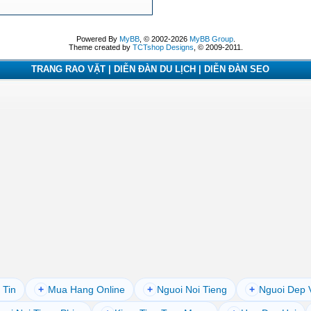
Powered By
MyBB
, © 2002-2026
MyBB Group
.
Theme created by
TCTshop Designs
, © 2009-2011.
TRANG RAO VẶT | DIỄN ĐÀN DU LỊCH | DIỄN ĐÀN SEO
 Tin
+
Mua Hang Online
+
Nguoi Noi Tieng
+
Nguoi Dep 