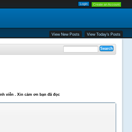
Create an Account
View New Posts
View Today's Posts
ĩnh viễn . Xin cảm ơn bạn đã đọc