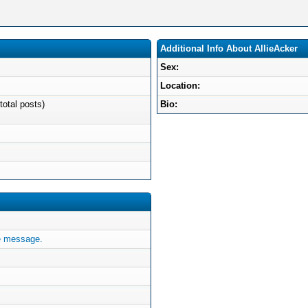
Additional Info About AllieAcker
Sex:
Location:
total posts)
Bio:
te message.