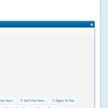
Viet Nam
+
Idol Viet Nam
+
Nghe Si Viet