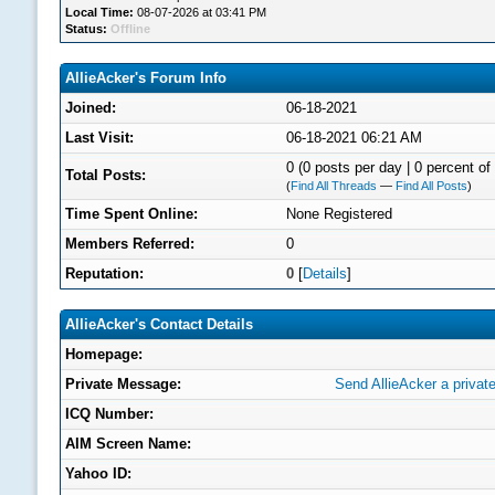
Local Time:
08-07-2026 at 03:41 PM
Status:
Offline
AllieAcker's Forum Info
Joined:
06-18-2021
Last Visit:
06-18-2021 06:21 AM
0 (0 posts per day | 0 percent of 
Total Posts:
(
Find All Threads
—
Find All Posts
)
Time Spent Online:
None Registered
Members Referred:
0
Reputation:
0
[
Details
]
AllieAcker's Contact Details
Homepage:
Private Message:
Send AllieAcker a priva
ICQ Number:
AIM Screen Name:
Yahoo ID: