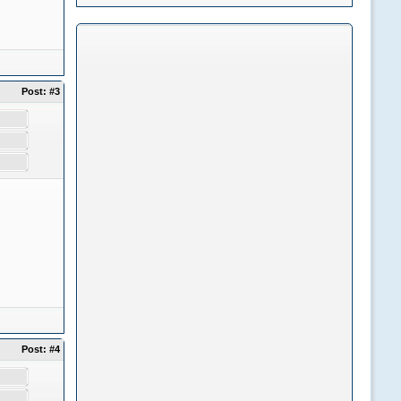
Post:
#3
Post:
#4