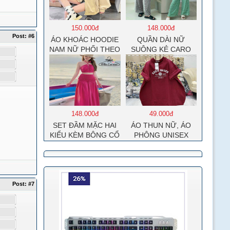
150.000đ
148.000đ
Post:
#6
ÁO KHOÁC HOODIE
QUẦN DÀI NỮ
NAM NỮ PHỐI THEO
SUÔNG KẺ CARO
PHONG CÁCH HÀN
QUỐC FORM RỘNG
HÌNH THÊU SIÊU
ĐẸP CỰC CHẤT
LƯỢNG HÀNG HOT
TREND
148.000đ
49.000đ
SET ĐẦM MẶC HAI
ÁO THUN NỮ, ÁO
KIỂU KÈM BÔNG CỔ
PHÔNG UNISEX
MOCKING THÂN
COTTON SU MÁT
SAU(CÓ MÚT)
MẺ EDIE BAUER
MD126
Post:
#7