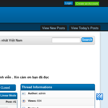
Create an Account
View New Posts
View Today's Posts
 nhất Việt Nam
ĩnh viễn . Xin cảm ơn bạn đã đọc
Thread Informations
Author:
admin
|
Linear Mode
Views:
834
Post:
#1