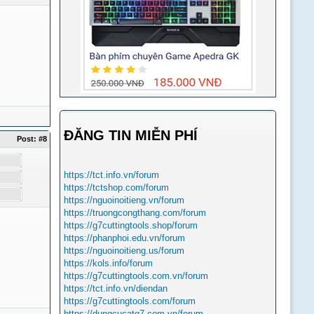
ĐĂNG TIN MIỄN PHÍ
Post:
#8
https://tct.info.vn/forum
https://tctshop.com/forum
https://nguoinoitieng.vn/forum
https://truongcongthang.com/forum
https://g7cuttingtools.shop/forum
https://phanphoi.edu.vn/forum
https://nguoinoitieng.us/forum
https://kols.info/forum
https://g7cuttingtools.com.vn/forum
https://tct.info.vn/diendan
https://g7cuttingtools.com/forum
https://dungcucatg7.com.vn/forum