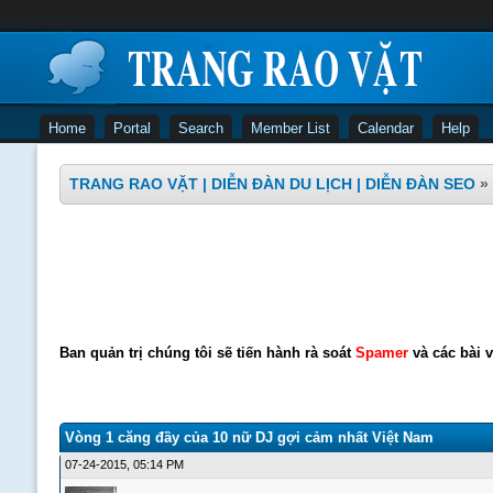
Home
Portal
Search
Member List
Calendar
Help
TRANG RAO VẶT | DIỄN ĐÀN DU LỊCH | DIỄN ĐÀN SEO
»
Ban quản trị chúng tôi sẽ tiến hành rà soát
Spamer
và các bài v
Vòng 1 căng đầy của 10 nữ DJ gợi cảm nhất Việt Nam
07-24-2015, 05:14 PM