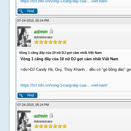
https://tct.info.vn/vong-1-cang-day-cua-...-viet-nam/
07-24-2015, 05:14 PM
admin
Administrator
Vòng 1 căng đầy của 10 nữ DJ gợi cảm nhất Việt Nam
Vòng 1 căng đầy của 10 nữ DJ gợi cảm nhất Việt Nam
<div>DJ Candy Hà, Oxy, Thúy Khanh... đều có "gò bồng đảo" gợ
https://tct.info.vn/vong-1-cang-day-cua-...-viet-nam/
07-24-2015, 05:14 PM
admin
Administrator