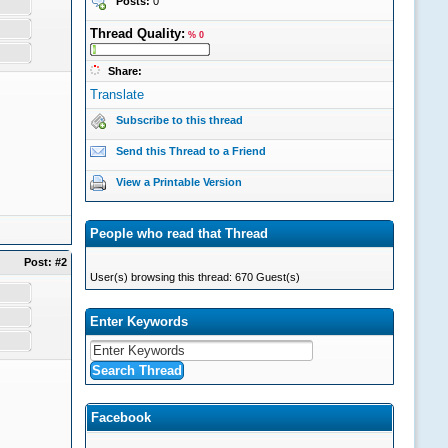
Posts:
0
Thread Quality:
% 0
Share:
Translate
Subscribe to this thread
Send this Thread to a Friend
View a Printable Version
People who read that Thread
Post:
#2
User(s) browsing this thread: 670 Guest(s)
Enter Keywords
Facebook