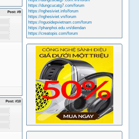
https://dungcucatg7.com/forum
https://nghesiviet.info/forum
Post:
#9
https://nghesiviet.vn/forum
https://nguoidepvietnam.com/forum
https://phanphoi.edu.vn/diendan
https://creatopis.com/forum
Post:
#10