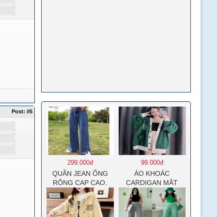
Post:
#5
299.000đ
99.000đ
QUẦN JEAN ỐNG
ÁO KHOÁC
RỘNG CẠP CAO,
CARDIGAN MẶT
DÀI XẺ GẤU PHONG
CƯỜI NỮ CHẤT NỈ
CÁCH J6
COTTON