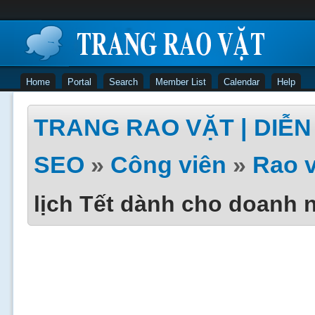
Home
Portal
Search
Member List
Calendar
Help
TRANG RAO VẶT | DIỄN 
SEO
»
Công viên
»
Rao v
lịch Tết dành cho doanh n