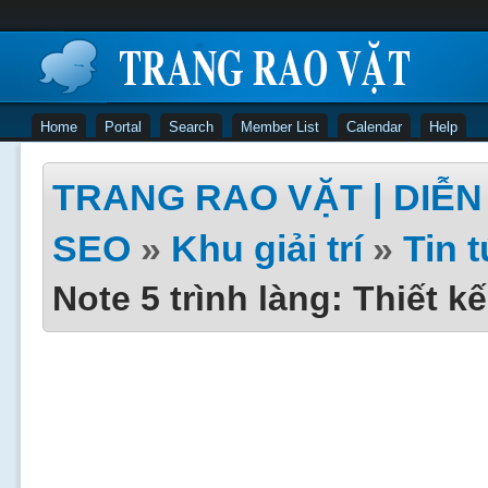
Home
Portal
Search
Member List
Calendar
Help
TRANG RAO VẶT | DIỄN 
SEO
»
Khu giải trí
»
Tin 
Note 5 trình làng: Thiết 