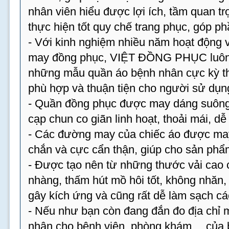
nhân viên hiểu được lợi ích, tầm quan tr
thực hiện tốt quy chế trang phục, góp p
- Với kinh nghiệm nhiều năm hoạt động v
may đồng phục, VIỆT ĐỒNG PHỤC luôn 
những mẫu quần áo bệnh nhân cực kỳ th
phù hợp và thuận tiện cho người sử dụn
- Quần đồng phục được may dáng suông,
cạp chun co giãn linh hoạt, thoải mái, dễ
- Các đường may của chiếc áo được may 
chắn và cực cẩn thận, giúp cho sản phẩm
- Được tạo nên từ những thước vải cao 
nhàng, thấm hút mồ hôi tốt, không nhăn
gây kích ứng và cũng rất dễ làm sạch cá
- Nếu như bạn còn đang đắn đo địa chỉ
nhân cho bệnh viện, phòng khám… của bạ