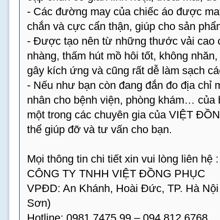
- Các đường may của chiếc áo được may 
chắn và cực cẩn thận, giúp cho sản phẩm
- Được tạo nên từ những thước vải cao 
nhàng, thấm hút mồ hôi tốt, không nhăn
gây kích ứng và cũng rất dễ làm sạch cá
- Nếu như bạn còn đang đắn đo địa chỉ
nhân cho bệnh viện, phòng khám… của bạ
một trong các chuyên gia của VIỆT ĐỒ
thể giúp đỡ và tư vấn cho bạn.
Mọi thông tin chi tiết xin vui lòng liên hệ :
CÔNG TY TNHH VIỆT ĐỒNG PHỤC
VPĐD: An Khánh, Hoài Đức, TP. Hà Nội
Sơn)
Hotline: 0981.7475.99 – 094.812.6768