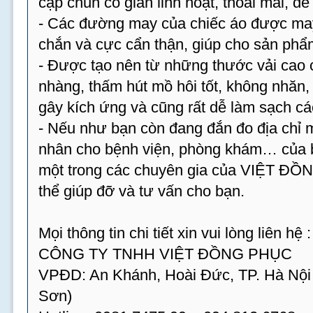
cạp chun co giãn linh hoạt, thoải mái, dễ
- Các đường may của chiếc áo được may 
chắn và cực cẩn thận, giúp cho sản phẩm
- Được tạo nên từ những thước vải cao 
nhàng, thấm hút mồ hôi tốt, không nhăn
gây kích ứng và cũng rất dễ làm sạch cá
- Nếu như bạn còn đang đắn đo địa chỉ
nhân cho bệnh viện, phòng khám… của bạ
một trong các chuyên gia của VIỆT ĐỒ
thể giúp đỡ và tư vấn cho bạn.
Mọi thông tin chi tiết xin vui lòng liên hệ :
CÔNG TY TNHH VIỆT ĐỒNG PHỤC
VPĐD: An Khánh, Hoài Đức, TP. Hà Nội
Sơn)