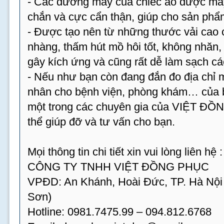
- Các đường may của chiếc áo được may 
chắn và cực cẩn thận, giúp cho sản phẩm
- Được tạo nên từ những thước vải cao 
nhàng, thấm hút mồ hôi tốt, không nhăn
gây kích ứng và cũng rất dễ làm sạch cá
- Nếu như bạn còn đang đắn đo địa chỉ
nhân cho bệnh viện, phòng khám… của bạ
một trong các chuyên gia của VIỆT ĐỒ
thể giúp đỡ và tư vấn cho bạn.
Mọi thông tin chi tiết xin vui lòng liên hệ :
CÔNG TY TNHH VIỆT ĐỒNG PHỤC
VPĐD: An Khánh, Hoài Đức, TP. Hà Nội
Sơn)
Hotline: 0981.7475.99 – 094.812.6768