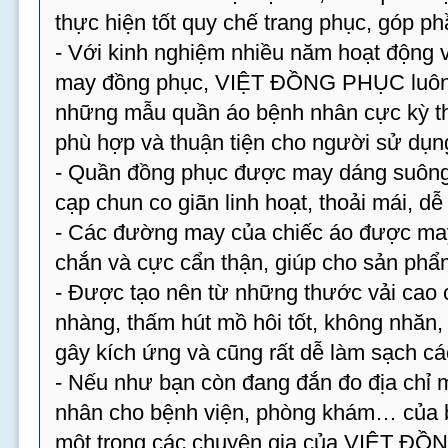
thực hiện tốt quy chế trang phục, góp p
- Với kinh nghiệm nhiều năm hoạt động v
may đồng phục, VIỆT ĐỒNG PHỤC luôn 
những mẫu quần áo bệnh nhân cực kỳ th
phù hợp và thuận tiện cho người sử dụn
- Quần đồng phục được may dáng suông,
cạp chun co giãn linh hoạt, thoải mái, dễ
- Các đường may của chiếc áo được may 
chắn và cực cẩn thận, giúp cho sản phẩm
- Được tạo nên từ những thước vải cao 
nhàng, thấm hút mồ hôi tốt, không nhăn
gây kích ứng và cũng rất dễ làm sạch cá
- Nếu như bạn còn đang đắn đo địa chỉ
nhân cho bệnh viện, phòng khám… của bạ
một trong các chuyên gia của VIỆT ĐỒ