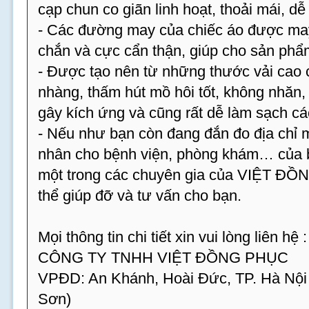
cạp chun co giãn linh hoạt, thoải mái, dễ
- Các đường may của chiếc áo được may 
chắn và cực cẩn thận, giúp cho sản phẩm
- Được tạo nên từ những thước vải cao 
nhàng, thấm hút mồ hôi tốt, không nhăn
gây kích ứng và cũng rất dễ làm sạch cá
- Nếu như bạn còn đang đắn đo địa chỉ
nhân cho bệnh viện, phòng khám… của bạ
một trong các chuyên gia của VIỆT ĐỒ
thể giúp đỡ và tư vấn cho bạn.
Mọi thông tin chi tiết xin vui lòng liên hệ :
CÔNG TY TNHH VIỆT ĐỒNG PHỤC
VPĐD: An Khánh, Hoài Đức, TP. Hà Nội
Sơn)