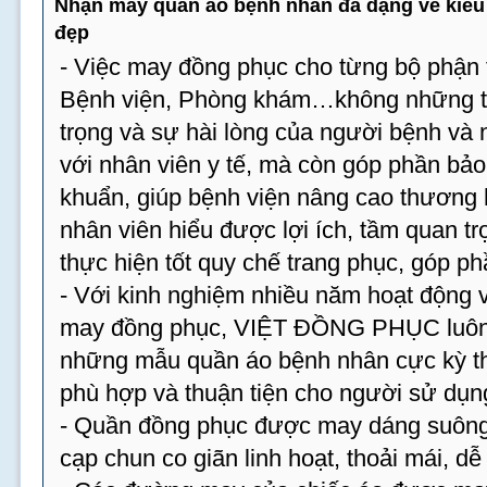
Nhận may quần áo bệnh nhân đa dạng về kiểu 
đẹp
- Việc may đồng phục cho từng bộ phận t
Bệnh viện, Phòng khám…không những tạ
trọng và sự hài lòng của người bệnh và
với nhân viên y tế, mà còn góp phần bả
khuẩn, giúp bệnh viện nâng cao thương 
nhân viên hiểu được lợi ích, tầm quan tr
thực hiện tốt quy chế trang phục, góp p
- Với kinh nghiệm nhiều năm hoạt động v
may đồng phục, VIỆT ĐỒNG PHỤC luôn 
những mẫu quần áo bệnh nhân cực kỳ th
phù hợp và thuận tiện cho người sử dụn
- Quần đồng phục được may dáng suông,
cạp chun co giãn linh hoạt, thoải mái, dễ