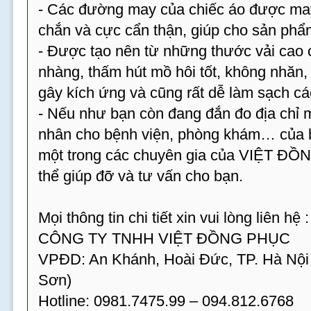
- Các đường may của chiếc áo được may 
chắn và cực cẩn thận, giúp cho sản phẩm
- Được tạo nên từ những thước vải cao 
nhàng, thấm hút mồ hôi tốt, không nhăn
gây kích ứng và cũng rất dễ làm sạch cá
- Nếu như bạn còn đang đắn đo địa chỉ
nhân cho bệnh viện, phòng khám… của bạ
một trong các chuyên gia của VIỆT ĐỒ
thể giúp đỡ và tư vấn cho bạn.
Mọi thông tin chi tiết xin vui lòng liên hệ :
CÔNG TY TNHH VIỆT ĐỒNG PHỤC
VPĐD: An Khánh, Hoài Đức, TP. Hà Nội
Sơn)
Hotline: 0981.7475.99 – 094.812.6768