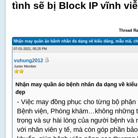
tình sẽ bị Block IP vĩnh v
Thread Ra
Nhận may quần áo bệnh nhân đa dạng về kiểu dáng, mẫu mã, chấ
07-01-2021, 05:25 PM
vuhung2012
Junior Member
Nhận may quần áo bệnh nhân đa dạng về kiểu 
đẹp
- Việc may đồng phục cho từng bộ phận t
Bệnh viện, Phòng khám…không những tạ
trọng và sự hài lòng của người bệnh và
với nhân viên y tế, mà còn góp phần bả