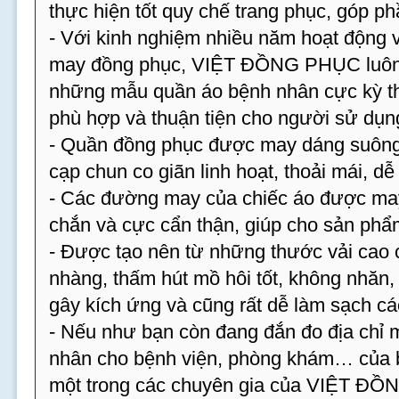
thực hiện tốt quy chế trang phục, góp p
- Với kinh nghiệm nhiều năm hoạt động v
may đồng phục, VIỆT ĐỒNG PHỤC luôn 
những mẫu quần áo bệnh nhân cực kỳ th
phù hợp và thuận tiện cho người sử dụn
- Quần đồng phục được may dáng suông,
cạp chun co giãn linh hoạt, thoải mái, dễ
- Các đường may của chiếc áo được may 
chắn và cực cẩn thận, giúp cho sản phẩm
- Được tạo nên từ những thước vải cao 
nhàng, thấm hút mồ hôi tốt, không nhăn
gây kích ứng và cũng rất dễ làm sạch cá
- Nếu như bạn còn đang đắn đo địa chỉ
nhân cho bệnh viện, phòng khám… của bạ
một trong các chuyên gia của VIỆT ĐỒ