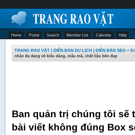
Home
Portal
Search
Member List
Calendar
Help
TRANG RAO VẶT | DIỄN ĐÀN DU LỊCH | DIỄN ĐÀN SEO
»
Ki
nhân đa dạng về kiểu dáng, mẫu mã, chất liệu bền đẹp
Ban quản trị chúng tôi sẽ 
bài viết không đúng Box s