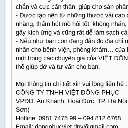
chắn và cực cẩn thận, giúp cho sản phẩm
- Được tạo nên từ những thước vải cao 
nhàng, thấm hút mồ hôi tốt, không nhăn
gây kích ứng và cũng rất dễ làm sạch cá
- Nếu như bạn còn đang đắn đo địa chỉ
nhân cho bệnh viện, phòng khám… của bạ
một trong các chuyên gia của VIỆT ĐỒ
thể giúp đỡ và tư vấn cho bạn.
Mọi thông tin chi tiết xin vui lòng liên hệ :
CÔNG TY TNHH VIỆT ĐỒNG PHỤC
VPĐD: An Khánh, Hoài Đức, TP. Hà Nội
Sơn)
Hotline: 0981.7475.99 – 094.812.6768
Email:
dongphucviet.dpv@gmail.com