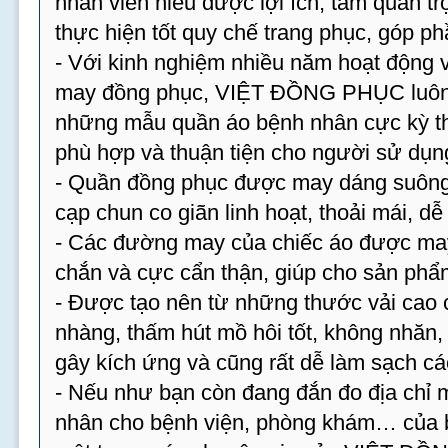
nhân viên hiểu được lợi ích, tầm quan tr
thực hiện tốt quy chế trang phục, góp p
- Với kinh nghiệm nhiều năm hoạt động v
may đồng phục, VIỆT ĐỒNG PHỤC luôn 
những mẫu quần áo bệnh nhân cực kỳ th
phù hợp và thuận tiện cho người sử dụn
- Quần đồng phục được may dáng suông,
cạp chun co giãn linh hoạt, thoải mái, dễ
- Các đường may của chiếc áo được may 
chắn và cực cẩn thận, giúp cho sản phẩm
- Được tạo nên từ những thước vải cao 
nhàng, thấm hút mồ hôi tốt, không nhăn
gây kích ứng và cũng rất dễ làm sạch cá
- Nếu như bạn còn đang đắn đo địa chỉ
nhân cho bệnh viện, phòng khám… của bạ