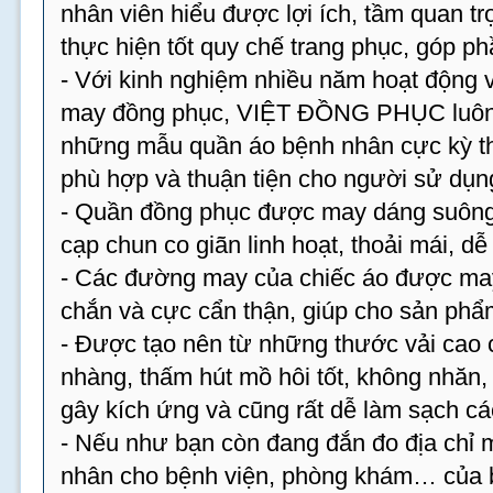
nhân viên hiểu được lợi ích, tầm quan tr
thực hiện tốt quy chế trang phục, góp p
- Với kinh nghiệm nhiều năm hoạt động v
may đồng phục, VIỆT ĐỒNG PHỤC luôn 
những mẫu quần áo bệnh nhân cực kỳ th
phù hợp và thuận tiện cho người sử dụn
- Quần đồng phục được may dáng suông,
cạp chun co giãn linh hoạt, thoải mái, dễ
- Các đường may của chiếc áo được may 
chắn và cực cẩn thận, giúp cho sản phẩm
- Được tạo nên từ những thước vải cao 
nhàng, thấm hút mồ hôi tốt, không nhăn
gây kích ứng và cũng rất dễ làm sạch cá
- Nếu như bạn còn đang đắn đo địa chỉ
nhân cho bệnh viện, phòng khám… của bạ