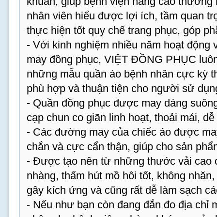
khuẩn, giúp bệnh viện nâng cao thương 
nhân viên hiểu được lợi ích, tầm quan tr
thực hiện tốt quy chế trang phục, góp p
- Với kinh nghiệm nhiều năm hoạt động v
may đồng phục, VIỆT ĐỒNG PHỤC luôn 
những mẫu quần áo bệnh nhân cực kỳ th
phù hợp và thuận tiện cho người sử dụn
- Quần đồng phục được may dáng suông,
cạp chun co giãn linh hoạt, thoải mái, dễ
- Các đường may của chiếc áo được may 
chắn và cực cẩn thận, giúp cho sản phẩm
- Được tạo nên từ những thước vải cao 
nhàng, thấm hút mồ hôi tốt, không nhăn
gây kích ứng và cũng rất dễ làm sạch cá
- Nếu như bạn còn đang đắn đo địa chỉ