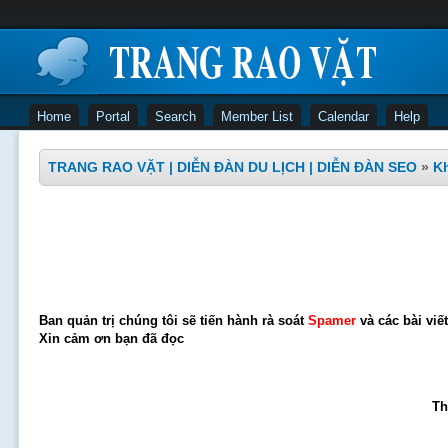
Home
Portal
Search
Member List
Calendar
Help
TRANG RAO VẶT | DIỄN ĐÀN DU LỊCH | DIỄN ĐÀN SEO
»
Kh
Ban quản trị chúng tôi sẽ tiến hành rà soát
Spamer
và các bài viế
Xin cảm ơn bạn đã đọc
Th