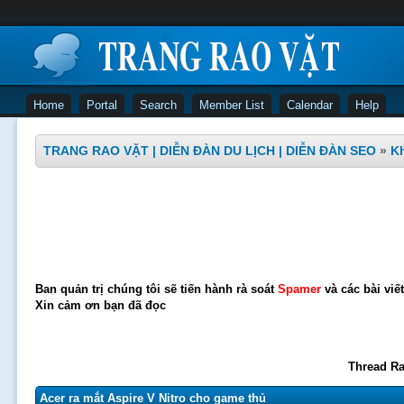
Home
Portal
Search
Member List
Calendar
Help
TRANG RAO VẶT | DIỄN ĐÀN DU LỊCH | DIỄN ĐÀN SEO
»
Kh
Ban quản trị chúng tôi sẽ tiến hành rà soát
Spamer
và các bài viế
Xin cảm ơn bạn đã đọc
Thread Ra
Acer ra mắt Aspire V Nitro cho game thủ