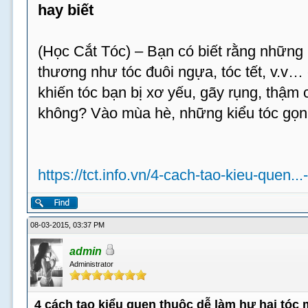
hay biết
(Học Cắt Tóc) – Bạn có biết rằng những 
thương như tóc đuôi ngựa, tóc tết, v.v…
khiến tóc bạn bị xơ yếu, gãy rụng, thậm c
không? Vào mùa hè, những kiểu tóc gọn
https://tct.info.vn/4-cach-tao-kieu-quen...
08-03-2015, 03:37 PM
admin
Administrator
4 cách tạo kiểu quen thuộc dễ làm hư hại tóc