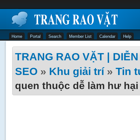
Home
Portal
Search
Member List
Calendar
Help
TRANG RAO VẶT | DIỄN 
SEO
»
Khu giải trí
»
Tin 
quen thuộc dễ làm hư hại