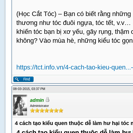
(Học Cắt Tóc) – Bạn có biết rằng những 
thương như tóc đuôi ngựa, tóc tết, v.v…
khiến tóc bạn bị xơ yếu, gãy rụng, thậm c
không? Vào mùa hè, những kiểu tóc gọn
https://tct.info.vn/4-cach-tao-kieu-quen...
08-03-2015, 03:37 PM
admin
Administrator
4 cách tạo kiểu quen thuộc dễ làm hư hại tóc
4 cách tạo kiểu quen thuộc dễ làm hư