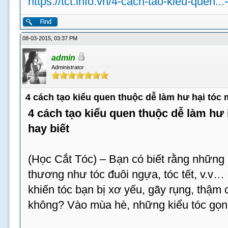
https://tct.info.vn/4-cach-tao-kieu-quen...
08-03-2015, 03:37 PM
admin
Administrator
4 cách tạo kiểu quen thuộc dễ làm hư hại tóc
4 cách tạo kiểu quen thuộc dễ làm hư
hay biết
(Học Cắt Tóc) – Bạn có biết rằng những 
thương như tóc đuôi ngựa, tóc tết, v.v…
khiến tóc bạn bị xơ yếu, gãy rụng, thậm c
không? Vào mùa hè, những kiểu tóc gọn