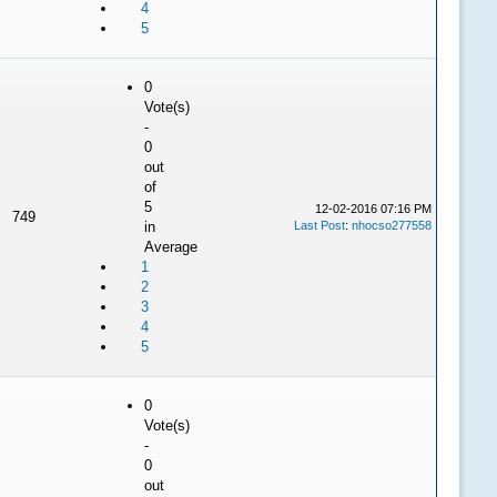
4
5
0
Vote(s)
-
0
out
of
5
12-02-2016 07:16 PM
749
in
Last Post
:
nhocso277558
Average
1
2
3
4
5
0
Vote(s)
-
0
out