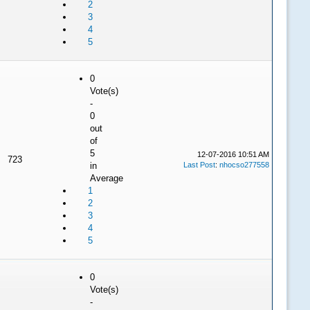
2
3
4
5
0
Vote(s)
-
0
out
of
5
12-07-2016 10:51 AM
723
in
Last Post
:
nhocso277558
Average
1
2
3
4
5
0
Vote(s)
-