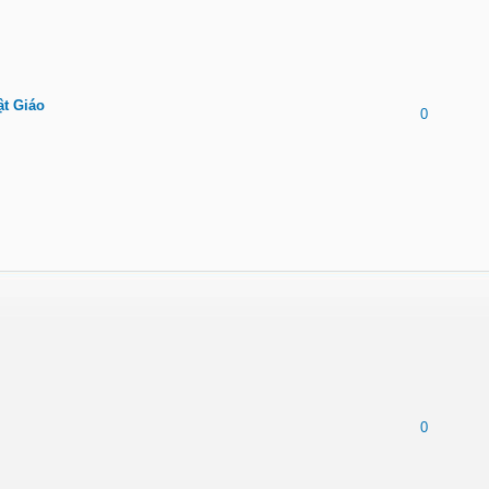
ật Giáo
0
0