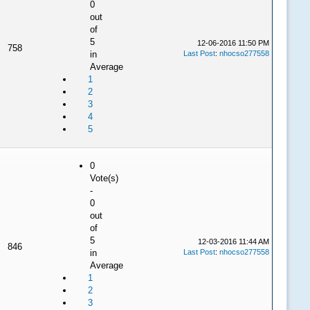
0
out
of
5
12-06-2016 11:50 PM
758
in
Last Post
:
nhocso277558
Average
1
2
3
4
5
0
Vote(s)
-
0
out
of
5
12-03-2016 11:44 AM
846
in
Last Post
:
nhocso277558
Average
1
2
3