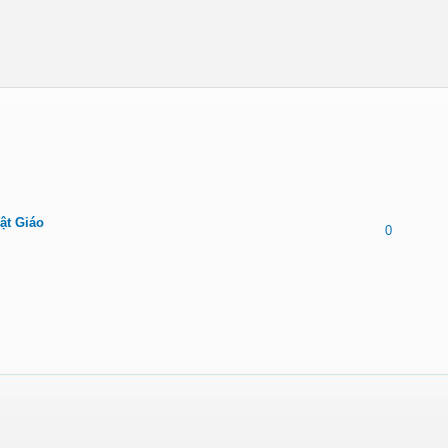
ật Giáo
0