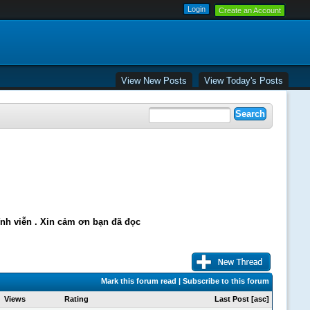
Create an Account
View New Posts
View Today's Posts
ĩnh viễn . Xin cảm ơn bạn đã đọc
Mark this forum read
|
Subscribe to this forum
Views
Rating
Last Post
[
asc
]