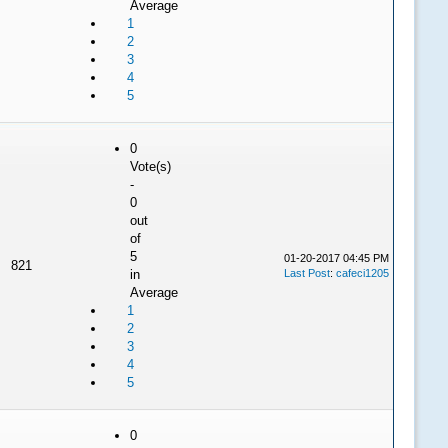
Average
1
2
3
4
5
0
Vote(s)
-
0
out
of
5
01-20-2017 04:45 PM
821
in
Last Post
:
cafeci1205
Average
1
2
3
4
5
0