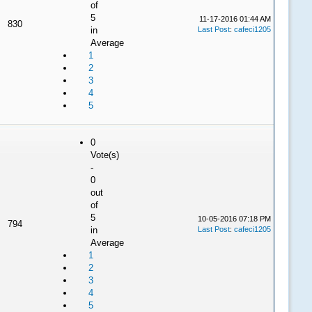
of
5
11-17-2016 01:44 AM
830
in
Last Post
:
cafeci1205
Average
1
2
3
4
5
0
Vote(s)
-
0
out
of
5
10-05-2016 07:18 PM
794
in
Last Post
:
cafeci1205
Average
1
2
3
4
5