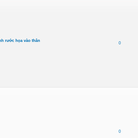
nh rước họa vào thân
0
0