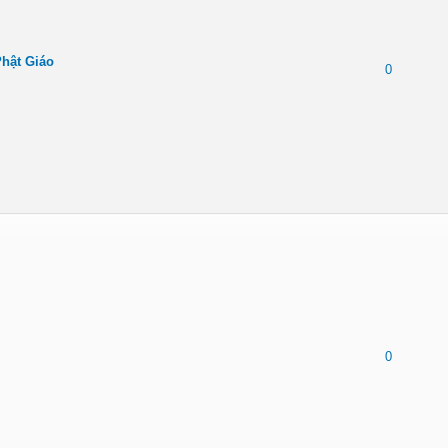
Phật Giáo
0
0