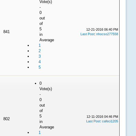
Vote(s)
-
0
out
of
5
12-21-2016 06:40 PM
841
in
Last Post
:
nhocso277558
Average
1
2
3
4
5
0
Vote(s)
-
0
out
of
5
12-11-2016 04:46 PM
802
in
Last Post
:
cafeci1205
Average
1