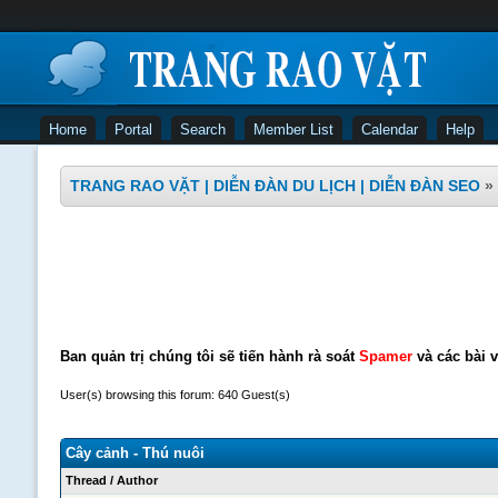
Home
Portal
Search
Member List
Calendar
Help
TRANG RAO VẶT | DIỄN ĐÀN DU LỊCH | DIỄN ĐÀN SEO
»
Ban quản trị chúng tôi sẽ tiến hành rà soát
Spamer
và các bài v
User(s) browsing this forum: 640 Guest(s)
Cây cảnh - Thú nuôi
Thread
/
Author