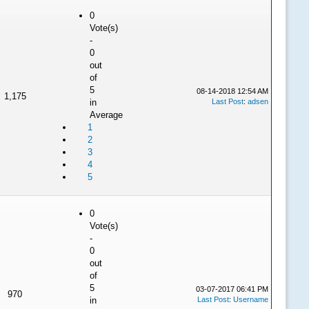
0
Vote(s)
-
0
out
of
5
08-14-2018 12:54 AM
1,175
in
Last Post
:
adsen
Average
1
2
3
4
5
0
Vote(s)
-
0
out
of
5
03-07-2017 06:41 PM
970
in
Last Post
:
Username